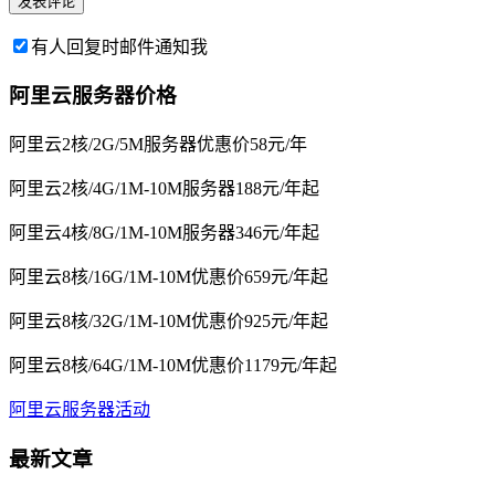
有人回复时邮件通知我
阿里云服务器价格
阿里云2核/2G/5M服务器优惠价58元/年
阿里云2核/4G/1M-10M服务器188元/年起
阿里云4核/8G/1M-10M服务器346元/年起
阿里云8核/16G/1M-10M优惠价659元/年起
阿里云8核/32G/1M-10M优惠价925元/年起
阿里云8核/64G/1M-10M优惠价1179元/年起
阿里云服务器活动
最新文章