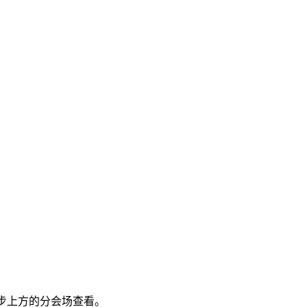
移步上方的分会场查看。