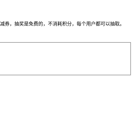
满减券，抽奖是免费的，不消耗积分，每个用户都可以抽取。