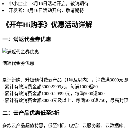
中小企业：3月16日活动开启，敬请期待
开发者：3月16日活动开启，敬请期待
《开年Hi购季》优惠活动详解
一：满返代金券优惠
满返代金券优惠
累计新购、升级预付费云产品（1年及以内），消费满3000元即
· 累计有效消费金额3000-9999元，每满1000返80
· 累计有效消费金额10000-29999元，每满5000返600
· 累计有效消费金额30000元及以上，每满5000返750，最高封顶7
二：云产品优惠低至5折
多款云产品超值特惠，低至5折，包括：云服务器、云数据库、短