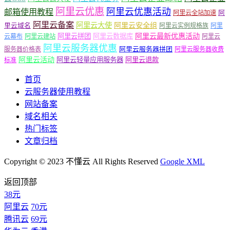
阿里云优惠
阿里云优惠活动
邮箱使用教程
阿
阿里云全站加速
阿里云备案
阿里云大使
阿里云安全组
里云域名
阿里云实例规格族
阿里
阿里云最新优惠活动
阿里云拼团
阿里云数据库
云幕布
阿里云建站
阿里云
阿里云服务器优惠
阿里云服务器拼团
服务器价格表
阿里云服务器收费
阿里云活动
阿里云轻量应用服务器
阿里云退款
标准
首页
云服务器使用教程
网站备案
域名相关
热门标签
文章归档
Copyright © 2023 不懂云 All Rights Reserved
Google XML
返回顶部
38元
阿里云
70元
腾讯云
69元