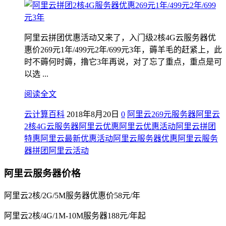
阿里云拼团优惠活动又来了，入门级2核4G云服务器优
惠价269元1年/499元2年/699元3年，薅羊毛的赶紧上，此
时不薅何时薅，撸它3年再说，对了忘了重点，重点是可
以选 ...
阅读全文
云计算百科
2018年8月20日
0
阿里云269元服务器
阿里云
2核4G云服务器
阿里云优惠
阿里云优惠活动
阿里云拼团
特惠
阿里云最新优惠活动
阿里云服务器优惠
阿里云服务
器拼团
阿里云活动
阿里云服务器价格
阿里云2核/2G/5M服务器优惠价58元/年
阿里云2核/4G/1M-10M服务器188元/年起