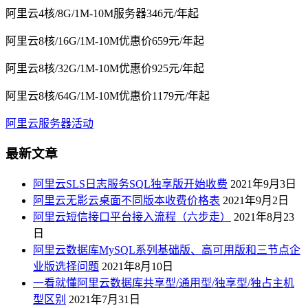
阿里云4核/8G/1M-10M服务器346元/年起
阿里云8核/16G/1M-10M优惠价659元/年起
阿里云8核/32G/1M-10M优惠价925元/年起
阿里云8核/64G/1M-10M优惠价1179元/年起
阿里云服务器活动
最新文章
阿里云SLS日志服务SQL独享版开始收费
2021年9月3日
阿里云无影云桌面不同版本收费价格表
2021年9月2日
阿里云短信接口平台接入流程（六步走）
2021年8月23
日
阿里云数据库MySQL系列基础版、高可用版和三节点企
业版选择问题
2021年8月10日
一看就懂阿里云数据库共享型/通用型/独享型/独占主机
型区别
2021年7月31日