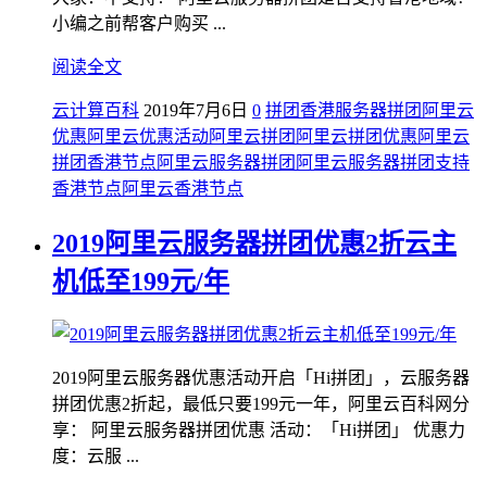
小编之前帮客户购买 ...
阅读全文
云计算百科
2019年7月6日
0
拼团香港
服务器拼团
阿里云
优惠
阿里云优惠活动
阿里云拼团
阿里云拼团优惠
阿里云
拼团香港节点
阿里云服务器拼团
阿里云服务器拼团支持
香港节点
阿里云香港节点
2019阿里云服务器拼团优惠2折云主
机低至199元/年
2019阿里云服务器优惠活动开启「Hi拼团」，云服务器
拼团优惠2折起，最低只要199元一年，阿里云百科网分
享： 阿里云服务器拼团优惠 活动：「Hi拼团」 优惠力
度：云服 ...