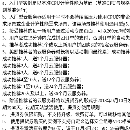
a、入门型实例是以基准CPU计算性能为基础（基准CPU与规
到基准运行；
b、入门型云服务器适用于平时不会持续高压力使用CPU的非
求场景或企业计算性能需求场景，该类场景推荐使用通用型g5
2、接受推荐的每一新用户通过活动专属页面，可以269元/年
3、用户应在15分钟内完成拼团订单的支付，否则订单将自动
4、推荐者成功推荐1个或以上新用户拼团购买的指定云服务器
5、奖励推荐者的云服务器时长将以活动期间最终累计成功推荐
成功推荐1人，送2个月云服务器；
成功推荐2人，送4个月云服务器；
成功推荐3人，送6个月云服务器；
成功推荐4至10人，送12个月云服务器；
成功推荐11至19人，送24个月云服务器；
成功推荐20人及以上，送36个月云服务器。
6、赠送推荐者的云服务器将以提货券的形式于2018年9月1
期为60天，过期无法激活使用。提货券使用规则：
a． 提货券仅限新购，不支持升级、续费订单，可以转移给其
b． 使用提货券购买的实例不支持自定义选择安全组等VPC相
c． 提货券激活有效期为60天，请于11月8日23：59：59前