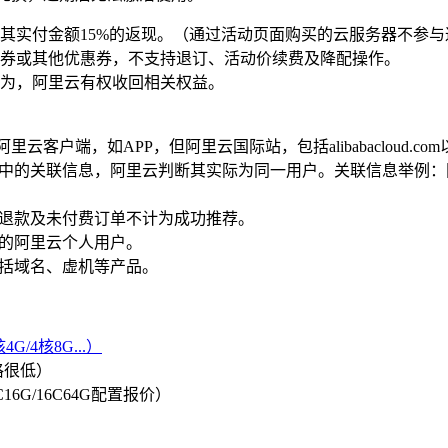
得其实付金额15%的返现。（通过活动页面购买的云服务器不参
运券或其他优惠券，不支持退订、活动价续费及降配操作。
行为，阿里云有权收回相关权益。
阿里云客户端，如APP，但阿里云国际站，包括alibabacloud.co
用中的关联信息，阿里云判断其实际为同一用户。关联信息举例
殊退款及未付费订单不计为成功推荐。
单的阿里云个人用户。
包括域名、虚机等产品。
G/4核8G...）
格很低）
/8C16G/16C64G配置报价）