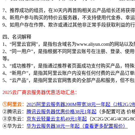
7、推荐成功的组员，在30天内再首购相关云产品组长还将获
8、新用户参与购买的特价云服务器，不支持使用代金券、幸
9、如用户存在作弊、欺诈或通过其他非正常手段获取利益的
四、名词解释
1、“阿里云官网”，是指包含域名为www.aliyun.com的网站以及
2、“同一用户”，是指根据不同阿里云账号在注册、登录、使
等。
3、“成功推荐”，是指通过推荐者页面成功支付购买产品，特
4、“新用户”，是指其阿里云账户内没有任何付费的云产品订
5、“云产品”，是指阿里云官网售卖的全部产品和服务，但不
2025云厂商云服务器优惠活动汇总：
①阿里云：
2025阿里云服务器200M带宽38元一年起（2核2G/2核4
②腾讯云：
腾讯云服务器优惠价格38元1年起
（多配置可选 价
③京东云：
京东云轻量云主机49元1年起
（2C2G/2C4G/4C8G
④华为云：
华为云服务器38元一年起（查看更多配置报价）