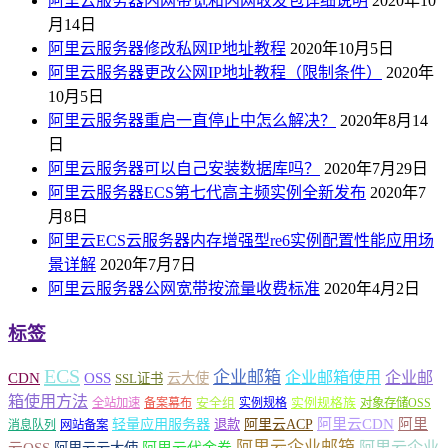
阿里云服务器内网带宽和内网收发包详细说明
2020年10
月14日
阿里云服务器修改私网IP地址教程
2020年10月5日
阿里云服务器更改公网IP地址教程（限制条件）
2020年
10月5日
阿里云服务器重启一直停止中怎么解决？
2020年8月14
日
阿里云服务器可以自己安装数据库吗？
2020年7月29日
阿里云服务器ECS第七代高主频实例全新发布
2020年7
月8日
阿里云ECS云服务器内存增强型re6实例配置性能应用场
景详解
2020年7月7日
阿里云服务器公网宽带按流量收费标准
2020年4月2日
标签
ECS
企业邮箱
企业邮箱使用
企业邮
CDN
OSS
云大使
SSL证书
箱使用方法
安全组
实例规格族
全站加速
备案幕布
实例规格
对象存储OSS
轻量应用服务器
阿里云ACP
阿里云CDN
阿里
退款
消息队列
网站备案
阿里云企业邮箱
阿里云企业