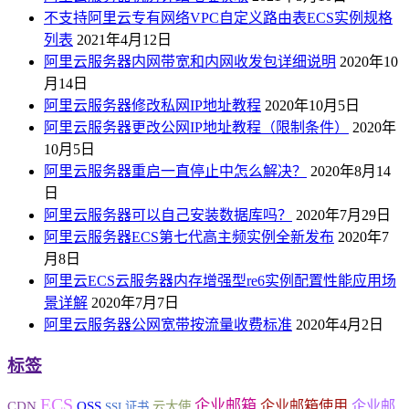
不支持阿里云专有网络VPC自定义路由表ECS实例规格
列表
2021年4月12日
阿里云服务器内网带宽和内网收发包详细说明
2020年10
月14日
阿里云服务器修改私网IP地址教程
2020年10月5日
阿里云服务器更改公网IP地址教程（限制条件）
2020年
10月5日
阿里云服务器重启一直停止中怎么解决？
2020年8月14
日
阿里云服务器可以自己安装数据库吗？
2020年7月29日
阿里云服务器ECS第七代高主频实例全新发布
2020年7
月8日
阿里云ECS云服务器内存增强型re6实例配置性能应用场
景详解
2020年7月7日
阿里云服务器公网宽带按流量收费标准
2020年4月2日
标签
ECS
企业邮箱
企业邮箱使用
企业邮
CDN
OSS
云大使
SSL证书