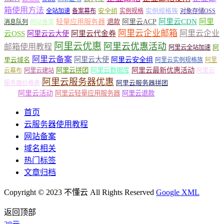
箱使用方法
安全组
实例规格族
全站加速
备案幕布
实例规格
对象存储OSS
轻量应用服务器
阿里云ACP
阿里云CDN
阿里
退款
消息队列
网站备案
阿里云企业邮箱
阿里云企业
云OSS
阿里云云大使
阿里云代金券
阿里云优惠
阿里云优惠活动
邮箱使用教程
阿
阿里云全站加速
阿里云备案
阿里云大使
阿里云安全组
里云域名
阿里云实例规格族
阿里
阿里云最新优惠活动
阿里云拼团
阿里云数据库
云幕布
阿里云建站
阿里云
阿里云服务器优惠
阿里云服务器拼团
服务器价格表
阿里云服务器收费
阿里云活动
阿里云轻量应用服务器
阿里云退款
标准
首页
云服务器使用教程
网站备案
域名相关
热门标签
文章归档
Copyright © 2023 不懂云 All Rights Reserved
Google XML
返回顶部