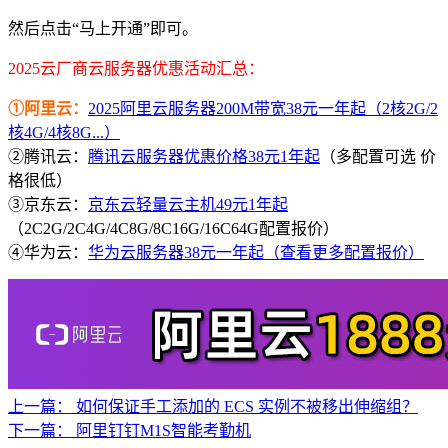
然后点击“马上开通”即可。
2025云厂商云服务器优惠活动汇总：
①阿里云：
2025阿里云服务器200M带宽38元一年起（2核2G/2
核4G/4核8G...）
②腾讯云：
腾讯云服务器优惠价格38元1年起
（多配置可选 价
格很低）
③京东云：
京东云轻量云主机49元1年起
（2C2G/2C4G/4C8G/8C16G/16C64G配置报价）
④华为云：
华为云服务器38元一年起（查看更多配置报价）
上一篇：
如何保证手工添加的 ECS 实例不被移出伸缩组？
下一篇：
阿里钉钉M1S智能考勤机