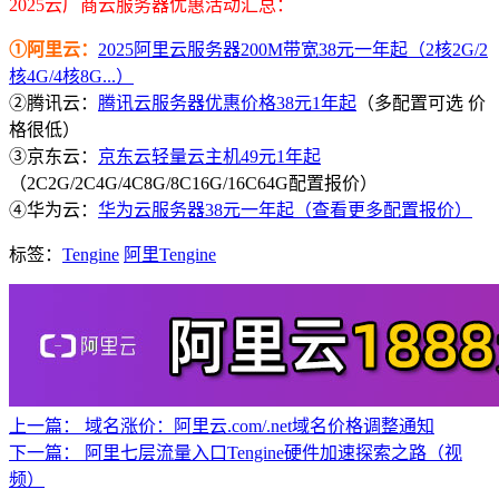
2025云厂商云服务器优惠活动汇总：
①阿里云：
2025阿里云服务器200M带宽38元一年起（2核2G/2
核4G/4核8G...）
②腾讯云：
腾讯云服务器优惠价格38元1年起
（多配置可选 价
格很低）
③京东云：
京东云轻量云主机49元1年起
（2C2G/2C4G/4C8G/8C16G/16C64G配置报价）
④华为云：
华为云服务器38元一年起（查看更多配置报价）
标签：
Tengine
阿里Tengine
上一篇：
域名涨价：阿里云.com/.net域名价格调整通知
下一篇：
阿里七层流量入口Tengine硬件加速探索之路（视
频）