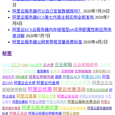
日
阿里云服务器可以自己安装数据库吗？
2020年7月29日
阿里云服务器ECS第七代高主频实例全新发布
2020年7
月8日
阿里云ECS云服务器内存增强型re6实例配置性能应用场
景详解
2020年7月7日
阿里云服务器公网宽带按流量收费标准
2020年4月2日
标签
ECS
企业邮箱
企业邮箱使用
企业邮
CDN
OSS
云大使
SSL证书
箱使用方法
安全组
实例规格族
全站加速
备案幕布
实例规格
对象存储OSS
轻量应用服务器
阿里云ACP
阿里云CDN
阿里
退款
消息队列
网站备案
阿里云企业邮箱
阿里云企业
云OSS
阿里云云大使
阿里云代金券
阿里云优惠
阿里云优惠活动
邮箱使用教程
阿
阿里云全站加速
阿里云备案
阿里云大使
阿里云安全组
里云域名
阿里云实例规格族
阿里
阿里云最新优惠活动
阿里云拼团
阿里云数据库
云幕布
阿里云建站
阿里云
阿里云服务器优惠
阿里云服务器拼团
服务器价格表
阿里云服务器收费
阿里云活动
阿里云轻量应用服务器
阿里云退款
标准