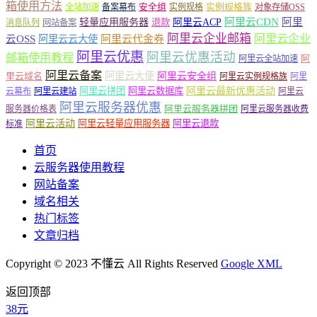
箱使用方法
安全组
实例规格族
全站加速
备案幕布
实例规格
对象存储OSS
轻量应用服务器
阿里云ACP
阿里云CDN
阿里
退款
消息队列
网站备案
阿里云企业邮箱
阿里云企业
云OSS
阿里云云大使
阿里云代金券
阿里云优惠
阿里云优惠活动
邮箱使用教程
阿
阿里云全站加速
阿里云备案
阿里云大使
阿里云安全组
里云域名
阿里云实例规格族
阿里
阿里云最新优惠活动
阿里云拼团
阿里云数据库
云幕布
阿里云建站
阿里云
阿里云服务器优惠
阿里云服务器拼团
服务器价格表
阿里云服务器收费
阿里云活动
阿里云轻量应用服务器
阿里云退款
标准
首页
云服务器使用教程
网站备案
域名相关
热门标签
文章归档
Copyright © 2023 不懂云 All Rights Reserved
Google XML
返回顶部
38元