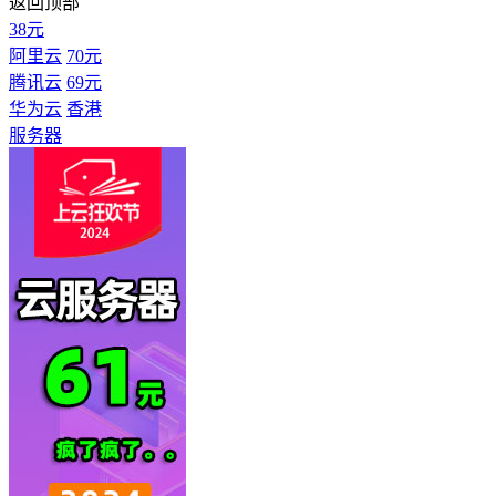
返回顶部
38元
阿里云
70元
腾讯云
69元
华为云
香港
服务器