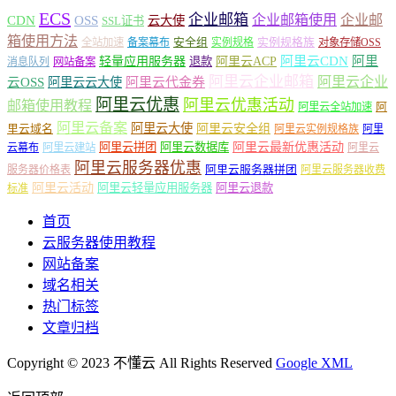
ECS
企业邮箱
企业邮箱使用
企业邮
CDN
OSS
云大使
SSL证书
箱使用方法
安全组
实例规格族
全站加速
备案幕布
实例规格
对象存储OSS
轻量应用服务器
阿里云ACP
阿里云CDN
阿里
退款
消息队列
网站备案
阿里云企业邮箱
阿里云企业
云OSS
阿里云云大使
阿里云代金券
阿里云优惠
阿里云优惠活动
邮箱使用教程
阿
阿里云全站加速
阿里云备案
阿里云大使
阿里云安全组
里云域名
阿里云实例规格族
阿里
阿里云最新优惠活动
阿里云拼团
阿里云数据库
云幕布
阿里云建站
阿里云
阿里云服务器优惠
阿里云服务器拼团
服务器价格表
阿里云服务器收费
阿里云活动
阿里云轻量应用服务器
阿里云退款
标准
首页
云服务器使用教程
网站备案
域名相关
热门标签
文章归档
Copyright © 2023 不懂云 All Rights Reserved
Google XML