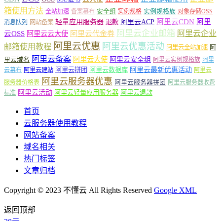
箱使用方法
安全组
实例规格族
全站加速
备案幕布
实例规格
对象存储OSS
轻量应用服务器
阿里云ACP
阿里云CDN
阿里
退款
消息队列
网站备案
阿里云企业邮箱
阿里云企业
云OSS
阿里云云大使
阿里云代金券
阿里云优惠
阿里云优惠活动
邮箱使用教程
阿
阿里云全站加速
阿里云备案
阿里云大使
阿里云安全组
里云域名
阿里云实例规格族
阿里
阿里云最新优惠活动
阿里云拼团
阿里云数据库
云幕布
阿里云建站
阿里云
阿里云服务器优惠
阿里云服务器拼团
服务器价格表
阿里云服务器收费
阿里云活动
阿里云轻量应用服务器
阿里云退款
标准
首页
云服务器使用教程
网站备案
域名相关
热门标签
文章归档
Copyright © 2023 不懂云 All Rights Reserved
Google XML
返回顶部