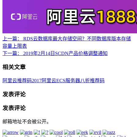
上一篇：
RDS云数据库最大存储空间？不同数据库版本存储
容量上限表
下一篇：
2019年2月14日SCDN产品价格调整通知
相关文章
阿里云推荐码2017阿里云ECS服务器八折推荐码
发表评论
发表评论
邮箱地址不会被公开。