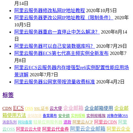
月14日
阿里云服务器修改私网IP地址教程
2020年10月5日
阿里云服务器更改公网IP地址教程（限制条件）
2020年
10月5日
阿里云服务器重启一直停止中怎么解决？
2020年8月14
日
阿里云服务器可以自己安装数据库吗？
2020年7月29日
阿里云服务器ECS第七代高主频实例全新发布
2020年7
月8日
阿里云ECS云服务器内存增强型re6实例配置性能应用场
景详解
2020年7月7日
阿里云服务器公网宽带按流量收费标准
2020年4月2日
标签
ECS
企业邮箱
企业邮箱使用
企业邮
CDN
OSS
云大使
SSL证书
箱使用方法
安全组
实例规格族
全站加速
备案幕布
实例规格
对象存储OSS
轻量应用服务器
阿里云ACP
阿里云CDN
阿里
退款
消息队列
网站备案
阿里云企业邮箱
阿里云企业
云OSS
阿里云云大使
阿里云代金券