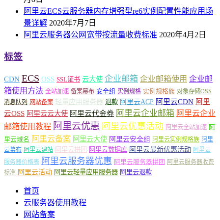
阿里云ECS云服务器内存增强型re6实例配置性能应用场
景详解
2020年7月7日
阿里云服务器公网宽带按流量收费标准
2020年4月2日
标签
ECS
企业邮箱
企业邮箱使用
企业邮
CDN
OSS
云大使
SSL证书
箱使用方法
安全组
实例规格族
全站加速
备案幕布
实例规格
对象存储OSS
轻量应用服务器
阿里云ACP
阿里云CDN
阿里
退款
消息队列
网站备案
阿里云企业邮箱
阿里云企业
云OSS
阿里云云大使
阿里云代金券
阿里云优惠
阿里云优惠活动
邮箱使用教程
阿
阿里云全站加速
阿里云备案
阿里云大使
阿里云安全组
里云域名
阿里云实例规格族
阿里
阿里云最新优惠活动
阿里云拼团
阿里云数据库
云幕布
阿里云建站
阿里云
阿里云服务器优惠
阿里云服务器拼团
服务器价格表
阿里云服务器收费
阿里云活动
阿里云轻量应用服务器
阿里云退款
标准
首页
云服务器使用教程
网站备案