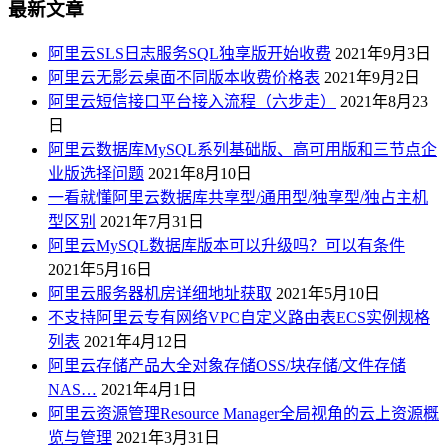
最新文章
阿里云SLS日志服务SQL独享版开始收费
2021年9月3日
阿里云无影云桌面不同版本收费价格表
2021年9月2日
阿里云短信接口平台接入流程（六步走）
2021年8月23
日
阿里云数据库MySQL系列基础版、高可用版和三节点企
业版选择问题
2021年8月10日
一看就懂阿里云数据库共享型/通用型/独享型/独占主机
型区别
2021年7月31日
阿里云MySQL数据库版本可以升级吗？可以有条件
2021年5月16日
阿里云服务器机房详细地址获取
2021年5月10日
不支持阿里云专有网络VPC自定义路由表ECS实例规格
列表
2021年4月12日
阿里云存储产品大全对象存储OSS/块存储/文件存储
NAS…
2021年4月1日
阿里云资源管理Resource Manager全局视角的云上资源概
览与管理
2021年3月31日