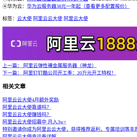
④华为云：
华为云服务器38元一年起（查看更多配置报价）
标签：
云大使
阿里云云大使
阿里云大使
上一篇：
阿里云弹性裸金属服务器（神龙）
下一篇：
阿里钉钉酷公司开工季：20万元开工特权！
相关文章
阿里云云大使4月额外奖励
阿里云云大使靠谱吗？
阿里云云大使赚钱吗？
阿里云云大使招募中 月入3w+
特别邀请你成为阿里云云大使，获得推荐返利，专属培训等丰
阿里云云大使幸运券详解