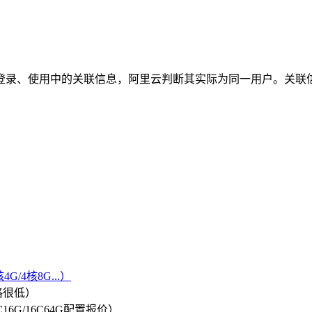
登录、使用中的关联信息，阿里云判断其实际为同一用户。关联
G/4核8G...）
格很低）
/8C16G/16C64G配置报价）