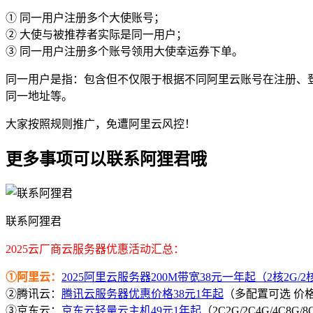
① 同一用户注册多个大使账号；
② 大使与被推荐者实际是同一用户；
③ 同一用户注册多个账号领用大使幸运券下单。
同一用户是指：包含但不仅限于根据不同阿里云账号在注册、
同一地址等。
大家按照规则推广，免遭阿里云风控！
更多事项可以联系阿狸君哦
联系阿狸君
2025云厂商云服务器优惠活动汇总：
①阿里云：
2025阿里云服务器200M带宽38元一年起（2核2G/2核4
②腾讯云：
腾讯云服务器优惠价格38元1年起
（多配置可选 价
③京东云：
京东云轻量云主机49元1年起
（2C2G/2C4G/4C8G