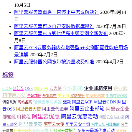
10月5日
阿里云服务器重启一直停止中怎么解决？
2020年8月14
日
阿里云服务器可以自己安装数据库吗？
2020年7月29日
阿里云服务器ECS第七代高主频实例全新发布
2020年7
月8日
阿里云ECS云服务器内存增强型re6实例配置性能应用场
景详解
2020年7月7日
阿里云服务器公网宽带按流量收费标准
2020年4月2日
标签
ECS
企业邮箱
企业邮箱使用
企业邮
CDN
OSS
云大使
SSL证书
箱使用方法
安全组
实例规格族
全站加速
备案幕布
实例规格
对象存储OSS
轻量应用服务器
阿里云ACP
阿里云CDN
阿里
退款
消息队列
网站备案
阿里云企业邮箱
阿里云企业
云OSS
阿里云云大使
阿里云代金券
阿里云优惠
阿里云优惠活动
邮箱使用教程
阿
阿里云全站加速
阿里云备案
阿里云大使
阿里云安全组
里云域名
阿里云实例规格族
阿里
阿里云最新优惠活动
阿里云拼团
阿里云数据库
云幕布
阿里云建站
阿里云