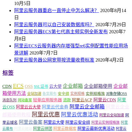
10月5日
阿里云服务器重启一直停止中怎么解决？
2020年8月14
日
阿里云服务器可以自己安装数据库吗？
2020年7月29日
阿里云服务器ECS第七代高主频实例全新发布
2020年7
月8日
阿里云ECS云服务器内存增强型re6实例配置性能应用场
景详解
2020年7月7日
阿里云服务器公网宽带按流量收费标准
2020年4月2日
标签
ECS
企业邮箱
企业邮箱使用
企业邮
CDN
OSS
云大使
SSL证书
箱使用方法
安全组
实例规格族
全站加速
备案幕布
实例规格
对象存储OSS
轻量应用服务器
阿里云ACP
阿里云CDN
阿里
退款
消息队列
网站备案
阿里云企业邮箱
阿里云企业
云OSS
阿里云云大使
阿里云代金券
阿里云优惠
阿里云优惠活动
邮箱使用教程
阿
阿里云全站加速
阿里云备案
阿里云大使
阿里云安全组
里云域名
阿里云实例规格族
阿里
阿里云最新优惠活动
阿里云拼团
阿里云数据库
云幕布
阿里云建站
阿里云