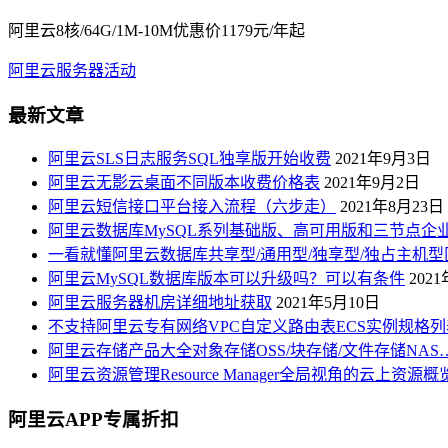
阿里云8核/64G/1M-10M优惠价1179元/年起
阿里云服务器活动
最新文章
阿里云SLS日志服务SQL独享版开始收费
2021年9月3日
阿里云无影云桌面不同版本收费价格表
2021年9月2日
阿里云短信接口平台接入流程（六步走）
2021年8月23日
阿里云数据库MySQL系列基础版、高可用版和三节点企
一看就懂阿里云数据库共享型/通用型/独享型/独占主机型
阿里云MySQL数据库版本可以升级吗？可以有条件
202
阿里云服务器机房详细地址获取
2021年5月10日
不支持阿里云专有网络VPC自定义路由表ECS实例规格列
阿里云存储产品大全对象存储OSS/块存储/文件存储NAS
阿里云资源管理Resource Manager全局视角的云上资源
阿里云APP专属折扣