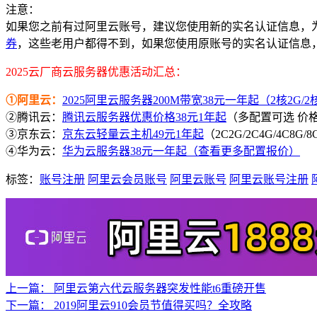
注意：
如果您之前有过阿里云账号，建议您使用新的实名认证信息，
券
，这些老用户都得不到，如果您使用原账号的实名认证信息
2025云厂商云服务器优惠活动汇总：
①阿里云：
2025阿里云服务器200M带宽38元一年起（2核2G/2核4
②腾讯云：
腾讯云服务器优惠价格38元1年起
（多配置可选 价
③京东云：
京东云轻量云主机49元1年起
（2C2G/2C4G/4C8G
④华为云：
华为云服务器38元一年起（查看更多配置报价）
标签：
账号注册
阿里云会员账号
阿里云账号
阿里云账号注册
上一篇：
阿里云第六代云服务器突发性能t6重磅开售
下一篇：
2019阿里云910会员节值得买吗？全攻略