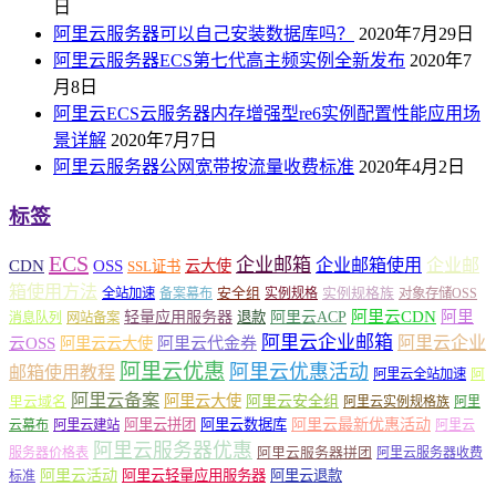
日
阿里云服务器可以自己安装数据库吗？
2020年7月29日
阿里云服务器ECS第七代高主频实例全新发布
2020年7
月8日
阿里云ECS云服务器内存增强型re6实例配置性能应用场
景详解
2020年7月7日
阿里云服务器公网宽带按流量收费标准
2020年4月2日
标签
ECS
企业邮箱
企业邮箱使用
企业邮
CDN
OSS
云大使
SSL证书
箱使用方法
安全组
实例规格族
全站加速
备案幕布
实例规格
对象存储OSS
轻量应用服务器
阿里云ACP
阿里云CDN
阿里
退款
消息队列
网站备案
阿里云企业邮箱
阿里云企业
云OSS
阿里云云大使
阿里云代金券
阿里云优惠
阿里云优惠活动
邮箱使用教程
阿
阿里云全站加速
阿里云备案
阿里云大使
阿里云安全组
里云域名
阿里云实例规格族
阿里
阿里云最新优惠活动
阿里云拼团
阿里云数据库
云幕布
阿里云建站
阿里云
阿里云服务器优惠
阿里云服务器拼团
服务器价格表
阿里云服务器收费
阿里云活动
阿里云轻量应用服务器
阿里云退款
标准