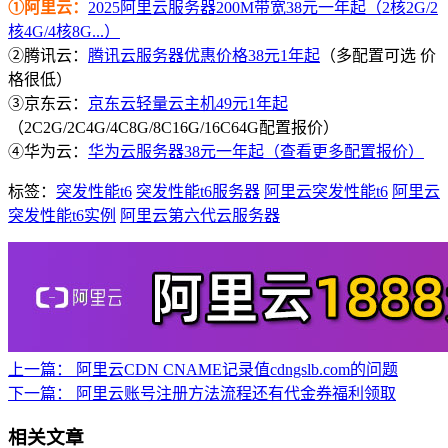
①阿里云：
2025阿里云服务器200M带宽38元一年起（2核2G/2
核4G/4核8G...）
②腾讯云：
腾讯云服务器优惠价格38元1年起
（多配置可选 价
格很低）
③京东云：
京东云轻量云主机49元1年起
（2C2G/2C4G/4C8G/8C16G/16C64G配置报价）
④华为云：
华为云服务器38元一年起（查看更多配置报价）
标签：
突发性能t6
突发性能t6服务器
阿里云突发性能t6
阿里云
突发性能t6实例
阿里云第六代云服务器
上一篇：
阿里云CDN CNAME记录值cdngslb.com的问题
下一篇：
阿里云账号注册方法流程还有代金券福利领取
相关文章