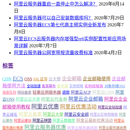
阿里云服务器重启一直停止中怎么解决？
2020年8月14
日
阿里云服务器可以自己安装数据库吗？
2020年7月29日
阿里云服务器ECS第七代高主频实例全新发布
2020年7
月8日
阿里云ECS云服务器内存增强型re6实例配置性能应用场
景详解
2020年7月7日
阿里云服务器公网宽带按流量收费标准
2020年4月2日
标签
ECS
企业邮箱
企业邮箱使用
企业邮
CDN
OSS
云大使
SSL证书
箱使用方法
安全组
实例规格族
全站加速
备案幕布
实例规格
对象存储OSS
轻量应用服务器
阿里云ACP
阿里云CDN
阿里
退款
消息队列
网站备案
阿里云企业邮箱
阿里云企业
云OSS
阿里云云大使
阿里云代金券
阿里云优惠
阿里云优惠活动
邮箱使用教程
阿
阿里云全站加速
阿里云备案
阿里云大使
阿里云安全组
里云域名
阿里云实例规格族
阿里
阿里云最新优惠活动
阿里云拼团
阿里云数据库
云幕布
阿里云建站
阿里云
阿里云服务器优惠
阿里云服务器拼团
服务器价格表
阿里云服务器收费