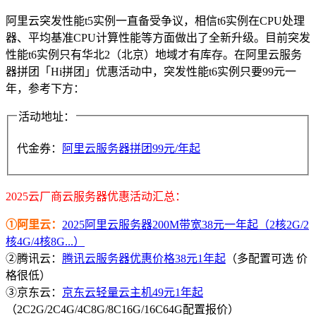
阿里云突发性能t5实例一直备受争议，相信t6实例在CPU处理
器、平均基准CPU计算性能等方面做出了全新升级。目前突发
性能t6实例只有华北2（北京）地域才有库存。在阿里云服务
器拼团「Hi拼团」优惠活动中，突发性能t6实例只要99元一
年，参考下方：
活动地址：
代金券：
阿里云服务器拼团99元/年起
2025云厂商云服务器优惠活动汇总：
①阿里云：
2025阿里云服务器200M带宽38元一年起（2核2G/2
核4G/4核8G...）
②腾讯云：
腾讯云服务器优惠价格38元1年起
（多配置可选 价
格很低）
③京东云：
京东云轻量云主机49元1年起
（2C2G/2C4G/4C8G/8C16G/16C64G配置报价）