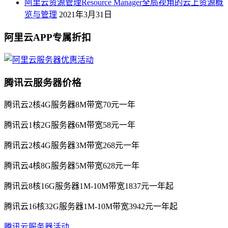
阿里云资源管理Resource Manager全局视角的云上资源概
览与管理
2021年3月31日
阿里云APP专属折扣
腾讯云服务器价格
腾讯云2核4G服务器8M带宽70元一年
腾讯云1核2G服务器6M带宽58元一年
腾讯云2核4G服务器3M带宽268元一年
腾讯云4核8G服务器5M带宽628元一年
腾讯云8核16G服务器1M-10M带宽1837元一年起
腾讯云16核32G服务器1M-10M带宽3942元一年起
腾讯云服务器活动