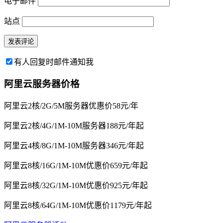
电子邮件
站点
有人回复时邮件通知我
阿里云服务器价格
阿里云2核/2G/5M服务器优惠价58元/年
阿里云2核/4G/1M-10M服务器188元/年起
阿里云4核/8G/1M-10M服务器346元/年起
阿里云8核/16G/1M-10M优惠价659元/年起
阿里云8核/32G/1M-10M优惠价925元/年起
阿里云8核/64G/1M-10M优惠价1179元/年起