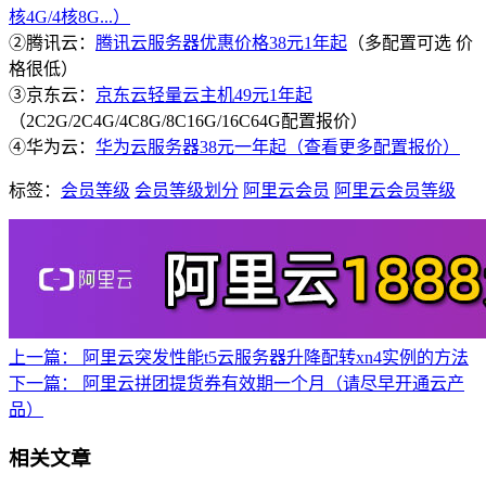
核4G/4核8G...）
②腾讯云：
腾讯云服务器优惠价格38元1年起
（多配置可选 价
格很低）
③京东云：
京东云轻量云主机49元1年起
（2C2G/2C4G/4C8G/8C16G/16C64G配置报价）
④华为云：
华为云服务器38元一年起（查看更多配置报价）
标签：
会员等级
会员等级划分
阿里云会员
阿里云会员等级
上一篇：
阿里云突发性能t5云服务器升降配转xn4实例的方法
下一篇：
阿里云拼团提货券有效期一个月（请尽早开通云产
品）
相关文章