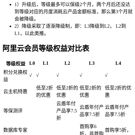
1）升级后，等级最多可以保级2个月，两个月后还没达
到等级对应的月度消耗云产品金额标准，那么第3个月就
会被降级。
2）降级采取了逐渐降级制，即：L3降级到L2， L2到
L1，以此类推。
阿里云会员等级权益对比表
L0
L1
L2
L3
L4
等级权益
积分兑换权
√
√
√
√
√
益
低至2折
低至2折的
低至2折的
低至2折的优
云主机特惠
的优惠
优惠
优惠
惠
云盾年付
云盾年付产
云盾年付产
等保测评
产品享7.5
品享7.5折
品享7.5折
折
首购享6
数据库专家
首购享5折，
折，非首购