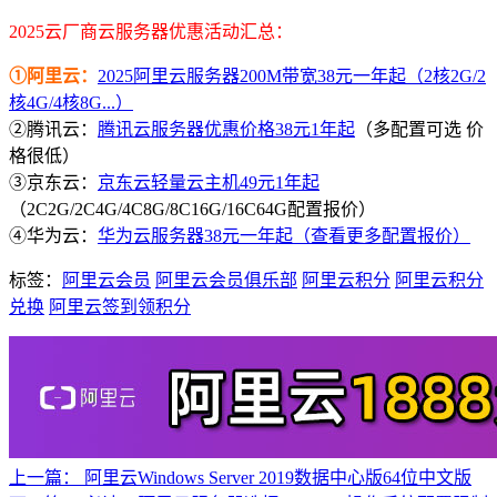
2025云厂商云服务器优惠活动汇总：
①阿里云：
2025阿里云服务器200M带宽38元一年起（2核2G/2
核4G/4核8G...）
②腾讯云：
腾讯云服务器优惠价格38元1年起
（多配置可选 价
格很低）
③京东云：
京东云轻量云主机49元1年起
（2C2G/2C4G/4C8G/8C16G/16C64G配置报价）
④华为云：
华为云服务器38元一年起（查看更多配置报价）
标签：
阿里云会员
阿里云会员俱乐部
阿里云积分
阿里云积分
兑换
阿里云签到领积分
上一篇：
阿里云Windows Server 2019数据中心版64位中文版