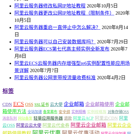
阿里云服务器修改私网IP地址教程
2020年10月5日
阿里云服务器更改公网IP地址教程（限制条件）
2020年
10月5日
阿里云服务器重启一直停止中怎么解决？
2020年8月14
日
阿里云服务器可以自己安装数据库吗？
2020年7月29日
阿里云服务器ECS第七代高主频实例全新发布
2020年7
月8日
阿里云ECS云服务器内存增强型re6实例配置性能应用场
景详解
2020年7月7日
阿里云服务器公网宽带按流量收费标准
2020年4月2日
标签
ECS
企业邮箱
企业邮箱使用
企业邮
CDN
OSS
云大使
SSL证书
箱使用方法
安全组
实例规格族
全站加速
备案幕布
实例规格
对象存储OSS
轻量应用服务器
阿里云ACP
阿里云CDN
阿里
退款
消息队列
网站备案
阿里云企业邮箱
阿里云企业
云OSS
阿里云云大使
阿里云代金券
阿里云优惠
阿里云优惠活动
邮箱使用教程
阿
阿里云全站加速