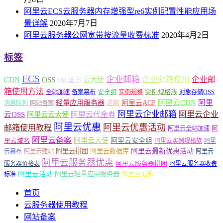
阿里云ECS云服务器内存增强型re6实例配置性能应用场
景详解
2020年7月7日
阿里云服务器公网宽带按流量收费标准
2020年4月2日
标签
ECS
企业邮箱
企业邮箱使用
企业邮
CDN
OSS
云大使
SSL证书
箱使用方法
安全组
实例规格族
全站加速
备案幕布
实例规格
对象存储OSS
轻量应用服务器
阿里云ACP
阿里云CDN
阿里
退款
消息队列
网站备案
阿里云企业邮箱
阿里云企业
云OSS
阿里云云大使
阿里云代金券
阿里云优惠
阿里云优惠活动
邮箱使用教程
阿
阿里云全站加速
阿里云备案
阿里云大使
阿里云安全组
里云域名
阿里云实例规格族
阿里
阿里云最新优惠活动
阿里云拼团
阿里云数据库
云幕布
阿里云建站
阿里云
阿里云服务器优惠
阿里云服务器拼团
服务器价格表
阿里云服务器收费
阿里云活动
阿里云轻量应用服务器
阿里云退款
标准
首页
云服务器使用教程
网站备案