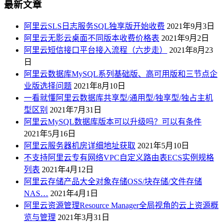
最新文章
阿里云SLS日志服务SQL独享版开始收费
2021年9月3日
阿里云无影云桌面不同版本收费价格表
2021年9月2日
阿里云短信接口平台接入流程（六步走）
2021年8月23
日
阿里云数据库MySQL系列基础版、高可用版和三节点企
业版选择问题
2021年8月10日
一看就懂阿里云数据库共享型/通用型/独享型/独占主机
型区别
2021年7月31日
阿里云MySQL数据库版本可以升级吗？可以有条件
2021年5月16日
阿里云服务器机房详细地址获取
2021年5月10日
不支持阿里云专有网络VPC自定义路由表ECS实例规格
列表
2021年4月12日
阿里云存储产品大全对象存储OSS/块存储/文件存储
NAS…
2021年4月1日
阿里云资源管理Resource Manager全局视角的云上资源概
览与管理
2021年3月31日