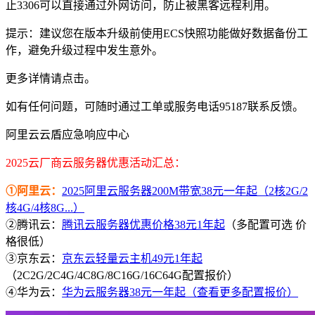
止3306可以直接通过外网访问，防止被黑客远程利用。
提示：建议您在版本升级前使用ECS快照功能做好数据备份工
作，避免升级过程中发生意外。
更多详情请点击。
如有任何问题，可随时通过工单或服务电话95187联系反馈。
阿里云云盾应急响应中心
2025云厂商云服务器优惠活动汇总：
①阿里云：
2025阿里云服务器200M带宽38元一年起（2核2G/2
核4G/4核8G...）
②腾讯云：
腾讯云服务器优惠价格38元1年起
（多配置可选 价
格很低）
③京东云：
京东云轻量云主机49元1年起
（2C2G/2C4G/4C8G/8C16G/16C64G配置报价）
④华为云：
华为云服务器38元一年起（查看更多配置报价）