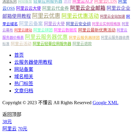
轻量应用服务器
阿里云ACP
阿里云CDN
阿里
退款
消息队列
网站备案
阿里云企业邮箱
阿里云企业
云OSS
阿里云云大使
阿里云代金券
阿里云优惠
阿里云优惠活动
邮箱使用教程
阿
阿里云全站加速
阿里云备案
阿里云大使
阿里云安全组
里云域名
阿里云实例规格族
阿里
阿里云最新优惠活动
阿里云拼团
阿里云数据库
云幕布
阿里云建站
阿里云
阿里云服务器优惠
阿里云服务器拼团
服务器价格表
阿里云服务器收费
阿里云活动
阿里云轻量应用服务器
阿里云退款
标准
首页
云服务器使用教程
网站备案
域名相关
热门标签
文章归档
Copyright © 2023 不懂云 All Rights Reserved
Google XML
返回顶部
38元
阿里云
70元