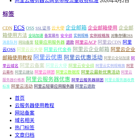
阿里云服务器公网宽带按流量收费标准
2020年4月2日
标签
ECS
企业邮箱
企业邮箱使用
企业邮
CDN
OSS
云大使
SSL证书
箱使用方法
安全组
实例规格族
全站加速
备案幕布
实例规格
对象存储OSS
轻量应用服务器
阿里云ACP
阿里云CDN
阿里
退款
消息队列
网站备案
阿里云企业邮箱
阿里云企业
云OSS
阿里云云大使
阿里云代金券
阿里云优惠
阿里云优惠活动
邮箱使用教程
阿
阿里云全站加速
阿里云备案
阿里云大使
阿里云安全组
里云域名
阿里云实例规格族
阿里
阿里云最新优惠活动
阿里云拼团
阿里云数据库
云幕布
阿里云建站
阿里云
阿里云服务器优惠
阿里云服务器拼团
服务器价格表
阿里云服务器收费
阿里云活动
阿里云轻量应用服务器
阿里云退款
标准
首页
云服务器使用教程
网站备案
域名相关
热门标签
文章归档