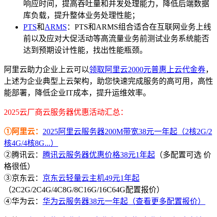
响应时间，提高吞吐量和并发处理能力，降低后端数据
库负载，提升整体业务处理性能；
PTS
和
ARMS
：PTS和ARMS组合适合在互联网业务上线
前以及应对大促活动等高流量业务前测试业务系统能否
达到预期设计性能，找出性能瓶颈。
阿里云助力企业上云可以
领取阿里云2000元普惠上云代金券
，
上述为企业典型上云架构，助您快速完成服务的高可用，高性
能部署，降低企业IT成本，提升运维效率。
2025云厂商云服务器优惠活动汇总：
①阿里云：
2025阿里云服务器200M带宽38元一年起（2核2G/2
核4G/4核8G...）
②腾讯云：
腾讯云服务器优惠价格38元1年起
（多配置可选 价
格很低）
③京东云：
京东云轻量云主机49元1年起
（2C2G/2C4G/4C8G/8C16G/16C64G配置报价）
④华为云：
华为云服务器38元一年起（查看更多配置报价）