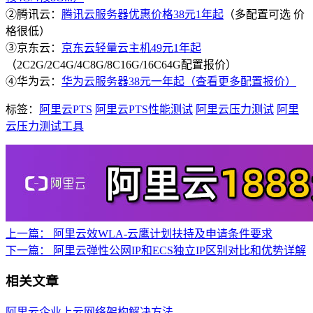
②腾讯云：
腾讯云服务器优惠价格38元1年起
（多配置可选 价
格很低）
③京东云：
京东云轻量云主机49元1年起
（2C2G/2C4G/4C8G/8C16G/16C64G配置报价）
④华为云：
华为云服务器38元一年起（查看更多配置报价）
标签：
阿里云PTS
阿里云PTS性能测试
阿里云压力测试
阿里
云压力测试工具
上一篇：
阿里云效WLA-云鹰计划扶持及申请条件要求
下一篇：
阿里云弹性公网IP和ECS独立IP区别对比和优势详解
相关文章
阿里云企业上云网络架构解决方法