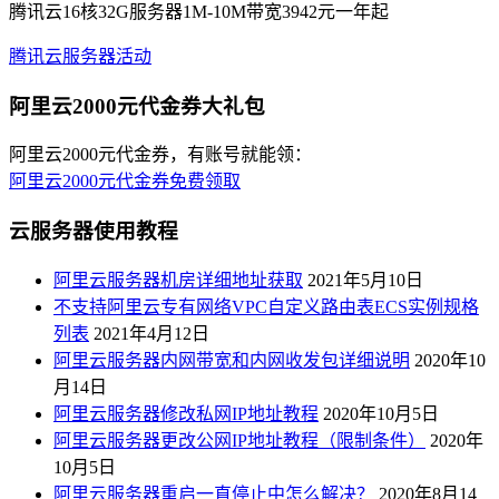
腾讯云16核32G服务器1M-10M带宽3942元一年起
腾讯云服务器活动
阿里云2000元代金券大礼包
阿里云2000元代金券，有账号就能领：
阿里云2000元代金券免费领取
云服务器使用教程
阿里云服务器机房详细地址获取
2021年5月10日
不支持阿里云专有网络VPC自定义路由表ECS实例规格
列表
2021年4月12日
阿里云服务器内网带宽和内网收发包详细说明
2020年10
月14日
阿里云服务器修改私网IP地址教程
2020年10月5日
阿里云服务器更改公网IP地址教程（限制条件）
2020年
10月5日
阿里云服务器重启一直停止中怎么解决？
2020年8月14