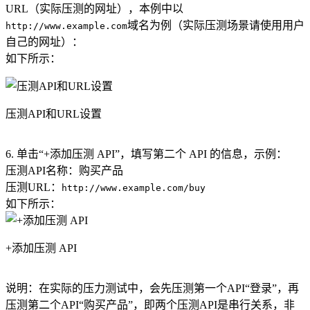
URL（实际压测的网址），本例中以
域名为例（实际压测场景请使用用户
http://www.example.com
自己的网址）：
如下所示：
压测API和URL设置
6. 单击“+添加压测 API”，填写第二个 API 的信息，示例：
压测API名称：购买产品
压测URL：
http://www.example.com/buy
如下所示：
+添加压测 API
说明：在实际的压力测试中，会先压测第一个API“登录”，再
压测第二个API“购买产品”，即两个压测API是串行关系，非