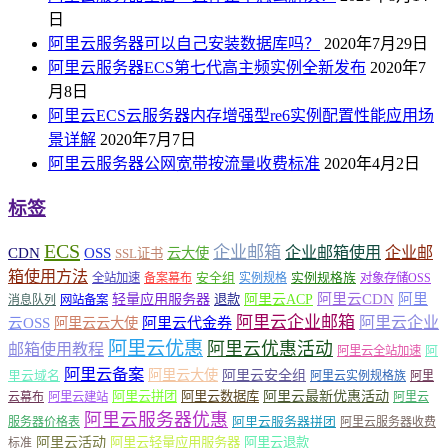
日
阿里云服务器可以自己安装数据库吗？
2020年7月29日
阿里云服务器ECS第七代高主频实例全新发布
2020年7
月8日
阿里云ECS云服务器内存增强型re6实例配置性能应用场
景详解
2020年7月7日
阿里云服务器公网宽带按流量收费标准
2020年4月2日
标签
ECS
企业邮箱
企业邮箱使用
企业邮
CDN
OSS
云大使
SSL证书
箱使用方法
安全组
实例规格族
全站加速
备案幕布
实例规格
对象存储OSS
轻量应用服务器
阿里云ACP
阿里云CDN
阿里
退款
消息队列
网站备案
阿里云企业邮箱
阿里云企业
云OSS
阿里云云大使
阿里云代金券
阿里云优惠
阿里云优惠活动
邮箱使用教程
阿
阿里云全站加速
阿里云备案
阿里云大使
阿里云安全组
里云域名
阿里云实例规格族
阿里
阿里云最新优惠活动
阿里云拼团
阿里云数据库
云幕布
阿里云建站
阿里云
阿里云服务器优惠
阿里云服务器拼团
服务器价格表
阿里云服务器收费
阿里云活动
阿里云轻量应用服务器
阿里云退款
标准