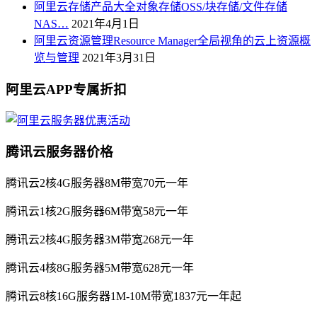
阿里云存储产品大全对象存储OSS/块存储/文件存储
NAS…
2021年4月1日
阿里云资源管理Resource Manager全局视角的云上资源概
览与管理
2021年3月31日
阿里云APP专属折扣
腾讯云服务器价格
腾讯云2核4G服务器8M带宽70元一年
腾讯云1核2G服务器6M带宽58元一年
腾讯云2核4G服务器3M带宽268元一年
腾讯云4核8G服务器5M带宽628元一年
腾讯云8核16G服务器1M-10M带宽1837元一年起