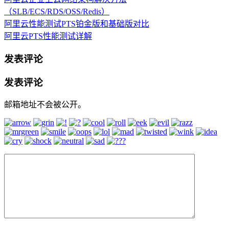
（SLB/ECS/RDS/OSS/Redis）
阿里云性能测试PTS铂金版和基础版对比
阿里云PTS性能测试详解
发表评论
发表评论
邮箱地址不会被公开。