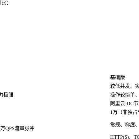
对比：
基础版
较低并发、实
力极强
操作较简单
阿里云IDC
1万（非独占
常规、梯度、
万QPS流量脉冲
HTTP(S)、T