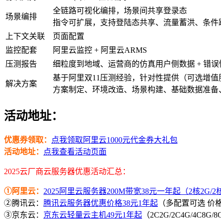
全链路可视化编排，场景间共享登录态
场景编排
指令可扩展，支持登陆态共享、流量蓄洪、条件
上下文关联
页面配置
监控配套
阿里云监控 + 阿里云ARMS
压测报告
细粒度到地域、运营商的仿真用户侧数据 + 错
基于阿里双11压测经验，针对性提供（可选增值
解决方案
方案制定、环境改造、场景构建、基础数据准备
活动地址：
优惠券领取：
点我领取阿里云1000元代金券大礼包
活动地址：
点我查看活动页面
2025云厂商云服务器优惠活动汇总：
①阿里云：
2025阿里云服务器200M带宽38元一年起（2核2G/2核4
②腾讯云：
腾讯云服务器优惠价格38元1年起
（多配置可选 价
③京东云：
京东云轻量云主机49元1年起
（2C2G/2C4G/4C8G