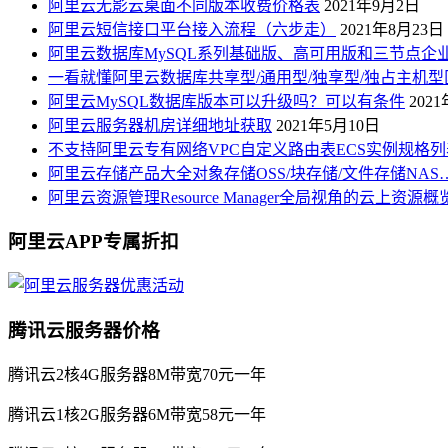
阿里云无影云桌面不同版本收费价格表
2021年9月2日
阿里云短信接口平台接入流程（六步走）
2021年8月23日
阿里云数据库MySQL系列基础版、高可用版和三节点企
一看就懂阿里云数据库共享型/通用型/独享型/独占主机型
阿里云MySQL数据库版本可以升级吗？可以有条件
202
阿里云服务器机房详细地址获取
2021年5月10日
不支持阿里云专有网络VPC自定义路由表ECS实例规格列
阿里云存储产品大全对象存储OSS/块存储/文件存储NAS
阿里云资源管理Resource Manager全局视角的云上资源
阿里云APP专属折扣
腾讯云服务器价格
腾讯云2核4G服务器8M带宽70元一年
腾讯云1核2G服务器6M带宽58元一年