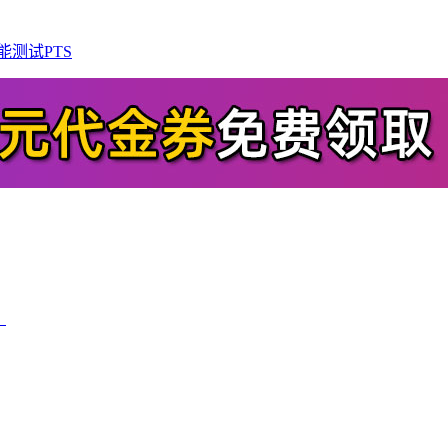
能测试PTS
）