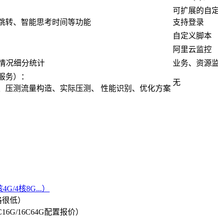
可扩展的自
跳转、智能思考时间等功能
支持登录
自定义脚本
阿里云监控
误情况细分统计
业务、资源监
服务）：
无
、压测流量构造、实际压测、 性能识别、优化方案
G/4核8G...）
格很低）
/8C16G/16C64G配置报价）