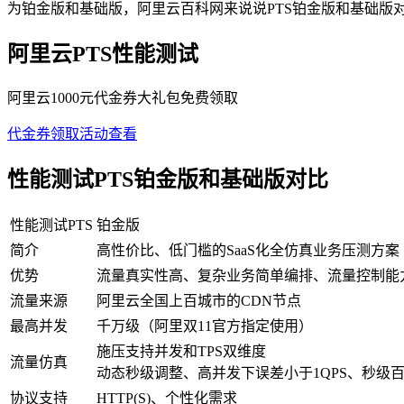
为铂金版和基础版，阿里云百科网来说说PTS铂金版和基础版
阿里云PTS性能测试
阿里云1000元代金券大礼包免费领取
代金券领取
活动查看
性能测试PTS铂金版和基础版对比
性能测试PTS
铂金版
简介
高性价比、低门槛的SaaS化全仿真业务压测方案
优势
流量真实性高、复杂业务简单编排、流量控制能
流量来源
阿里云全国上百城市的CDN节点
最高并发
千万级（阿里双11官方指定使用）
施压支持并发和TPS双维度
流量仿真
动态秒级调整、高并发下误差小于1QPS、秒级百
协议支持
HTTP(S)、个性化需求