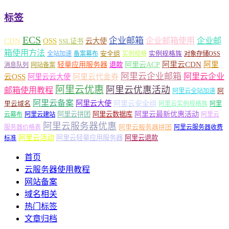
标签
ECS
企业邮箱
企业邮箱使用
企业邮
CDN
OSS
云大使
SSL证书
箱使用方法
安全组
实例规格族
全站加速
备案幕布
实例规格
对象存储OSS
轻量应用服务器
阿里云ACP
阿里云CDN
阿里
退款
消息队列
网站备案
阿里云企业邮箱
阿里云企业
云OSS
阿里云云大使
阿里云代金券
阿里云优惠
阿里云优惠活动
邮箱使用教程
阿
阿里云全站加速
阿里云备案
阿里云大使
阿里云安全组
里云域名
阿里云实例规格族
阿里
阿里云最新优惠活动
阿里云拼团
阿里云数据库
云幕布
阿里云建站
阿里云
阿里云服务器优惠
阿里云服务器拼团
服务器价格表
阿里云服务器收费
阿里云活动
阿里云轻量应用服务器
阿里云退款
标准
首页
云服务器使用教程
网站备案
域名相关
热门标签
文章归档