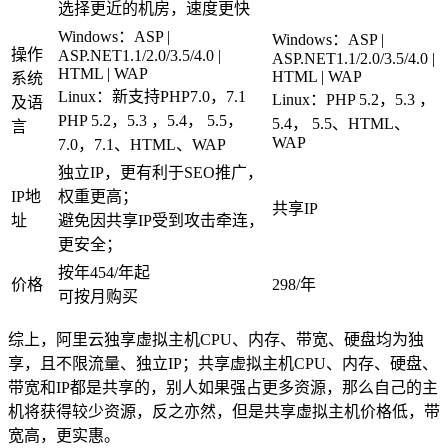
选择更近的机房，速度更快
Windows：ASP |
Windows：ASP |
操作
ASP.NET1.1/2.0/3.5/4.0 |
ASP.NET1.1/2.0/3.5/4.0 |
HTML | WAP
HTML | WAP
系统
Linux：新支持PHP7.0，7.1
Linux：PHP 5.2，5.3 ，
及语
PHP 5.2，5.3 ，5.4， 5.5，
5.4， 5.5、HTML、
言
WAP
7.0，7.1、HTML、WAP
独立IP，更有利于SEO推广，
IP地
权重更高；
共享IP
址
避免因共享IP受到攻击牵连，
更安全；
按年454/年起
价格
298/年
可按月购买
综上，阿里云独享虚拟主机CPU、内存、带宽、硬盘均为独
享，且不限流量、独立IP；共享虚拟主机CPU、内存、硬盘、
带宽和IP都是共享的，别人如果强占更多资源，那么自己的主
机将获得较少资源，反之亦然，但是共享虚拟主机价格低，带
宽高，更实惠。