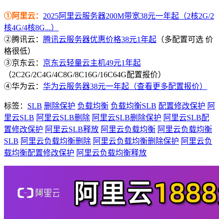
①阿里云：
2025阿里云服务器200M带宽38元一年起（2核2G/2
核4G/4核8G...）
②腾讯云：
腾讯云服务器优惠价格38元1年起
（多配置可选 价
格很低）
③京东云：
京东云轻量云主机49元1年起
（2C2G/2C4G/4C8G/8C16G/16C64G配置报价）
④华为云：
华为云服务器38元一年起（查看更多配置报价）
标签：
SLB
删除保护
负载均衡
负载均衡SLB
配置修改保护
阿
里云SLB
阿里云SLB删除
阿里云SLB删除保护
阿里云SLB配
置修改保护
阿里云SLB释放
阿里云负载均衡
阿里云负载均衡
SLB
阿里云负载均衡删除
阿里云负载均衡删除保护
阿里云负
载均衡配置修改保护
阿里云负载均衡释放