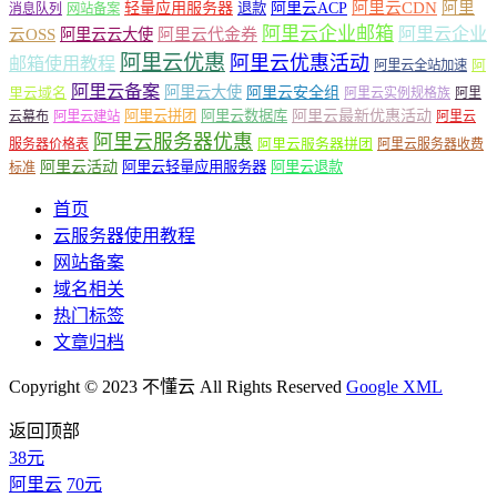
轻量应用服务器
阿里云ACP
阿里云CDN
阿里
退款
消息队列
网站备案
阿里云企业邮箱
阿里云企业
云OSS
阿里云云大使
阿里云代金券
阿里云优惠
阿里云优惠活动
邮箱使用教程
阿
阿里云全站加速
阿里云备案
阿里云大使
阿里云安全组
里云域名
阿里云实例规格族
阿里
阿里云最新优惠活动
阿里云拼团
阿里云数据库
云幕布
阿里云建站
阿里云
阿里云服务器优惠
阿里云服务器拼团
服务器价格表
阿里云服务器收费
阿里云活动
阿里云轻量应用服务器
阿里云退款
标准
首页
云服务器使用教程
网站备案
域名相关
热门标签
文章归档
Copyright © 2023 不懂云 All Rights Reserved
Google XML
返回顶部
38元
阿里云
70元