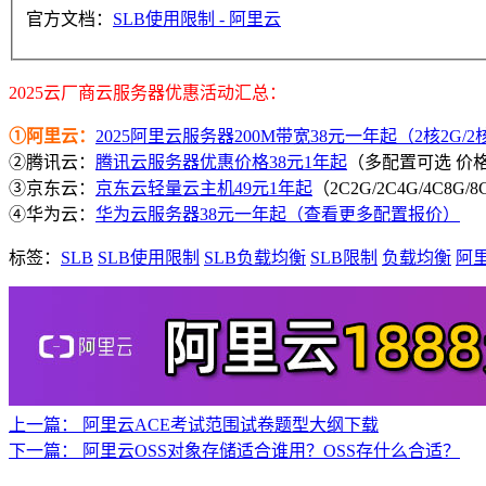
官方文档：
SLB使用限制 - 阿里云
2025云厂商云服务器优惠活动汇总：
①阿里云：
2025阿里云服务器200M带宽38元一年起（2核2G/2核4
②腾讯云：
腾讯云服务器优惠价格38元1年起
（多配置可选 价
③京东云：
京东云轻量云主机49元1年起
（2C2G/2C4G/4C8G
④华为云：
华为云服务器38元一年起（查看更多配置报价）
标签：
SLB
SLB使用限制
SLB负载均衡
SLB限制
负载均衡
阿里
上一篇：
阿里云ACE考试范围试卷题型大纲下载
下一篇：
阿里云OSS对象存储适合谁用？OSS存什么合适？