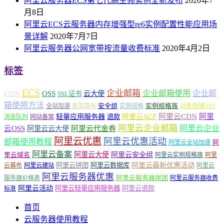
阿里云服务器ECS第七代高主频实例全新发布
2020年7
月8日
阿里云ECS云服务器内存增强型re6实例配置性能应用场
景详解
2020年7月7日
阿里云服务器公网宽带按流量收费标准
2020年4月2日
标签
ECS
企业邮箱
企业邮箱使用
企业邮
CDN
OSS
云大使
SSL证书
箱使用方法
安全组
实例规格族
全站加速
备案幕布
实例规格
对象存储OSS
轻量应用服务器
阿里云ACP
阿里云CDN
阿里
退款
消息队列
网站备案
阿里云企业邮箱
阿里云企业
云OSS
阿里云云大使
阿里云代金券
阿里云优惠
阿里云优惠活动
邮箱使用教程
阿
阿里云全站加速
阿里云备案
阿里云大使
阿里云安全组
里云域名
阿里云实例规格族
阿里
阿里云最新优惠活动
阿里云拼团
阿里云数据库
云幕布
阿里云建站
阿里云
阿里云服务器优惠
阿里云服务器拼团
服务器价格表
阿里云服务器收费
阿里云活动
阿里云轻量应用服务器
阿里云退款
标准
首页
云服务器使用教程