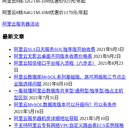
阿里云8核/32G/1M-10M优惠价925元/年起
阿里云8核/64G/1M-10M优惠价1179元/年起
阿里云服务器活动
最新文章
阿里云SLS日志服务SQL独享版开始收费
2021年9月3日
阿里云无影云桌面不同版本收费价格表
2021年9月2日
阿里云短信接口平台接入流程（六步走）
2021年8月23
日
阿里云数据库MySQL系列基础版、高可用版和三节点企
业版选择问题
2021年8月10日
一看就懂阿里云数据库共享型/通用型/独享型/独占主机
型区别
2021年7月31日
阿里云MySQL数据库版本可以升级吗？可以有条件
2021年5月16日
阿里云服务器机房详细地址获取
2021年5月10日
不支持阿里云专有网络VPC自定义路由表ECS实例规格