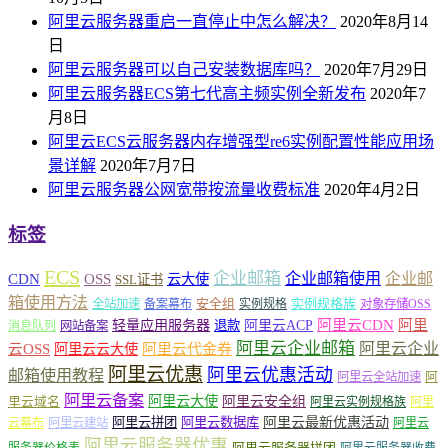
阿里云服务器重启一直停止中怎么解决？
2020年8月14
日
阿里云服务器可以自己安装数据库吗？
2020年7月29日
阿里云服务器ECS第七代高主频实例全新发布
2020年7
月8日
阿里云ECS云服务器内存增强型re6实例配置性能应用场
景详解
2020年7月7日
阿里云服务器公网宽带按流量收费标准
2020年4月2日
标签
ECS
企业邮箱
企业邮箱使用
企业邮
CDN
OSS
云大使
SSL证书
箱使用方法
安全组
实例规格族
全站加速
备案幕布
实例规格
对象存储OSS
轻量应用服务器
阿里云ACP
阿里云CDN
阿里
退款
消息队列
网站备案
阿里云企业邮箱
阿里云企业
云OSS
阿里云云大使
阿里云代金券
阿里云优惠
阿里云优惠活动
邮箱使用教程
阿
阿里云全站加速
阿里云备案
阿里云大使
阿里云安全组
里云域名
阿里云实例规格族
阿里
阿里云最新优惠活动
阿里云拼团
阿里云数据库
云幕布
阿里云建站
阿里云
阿里云服务器优惠
阿里云服务器拼团