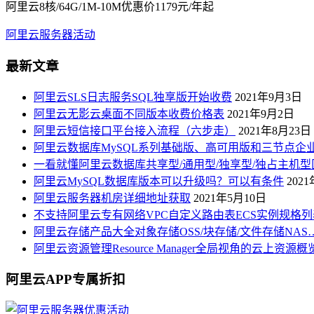
阿里云8核/64G/1M-10M优惠价1179元/年起
阿里云服务器活动
最新文章
阿里云SLS日志服务SQL独享版开始收费
2021年9月3日
阿里云无影云桌面不同版本收费价格表
2021年9月2日
阿里云短信接口平台接入流程（六步走）
2021年8月23日
阿里云数据库MySQL系列基础版、高可用版和三节点企
一看就懂阿里云数据库共享型/通用型/独享型/独占主机型
阿里云MySQL数据库版本可以升级吗？可以有条件
202
阿里云服务器机房详细地址获取
2021年5月10日
不支持阿里云专有网络VPC自定义路由表ECS实例规格列
阿里云存储产品大全对象存储OSS/块存储/文件存储NAS
阿里云资源管理Resource Manager全局视角的云上资源
阿里云APP专属折扣