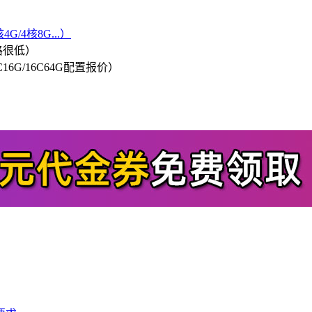
G/4核8G...）
格很低）
/8C16G/16C64G配置报价）