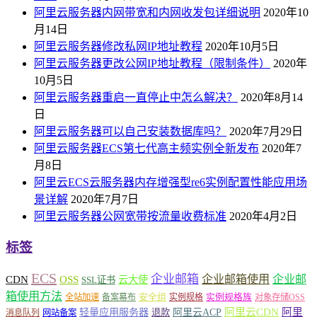
阿里云服务器内网带宽和内网收发包详细说明
2020年10
月14日
阿里云服务器修改私网IP地址教程
2020年10月5日
阿里云服务器更改公网IP地址教程（限制条件）
2020年
10月5日
阿里云服务器重启一直停止中怎么解决？
2020年8月14
日
阿里云服务器可以自己安装数据库吗？
2020年7月29日
阿里云服务器ECS第七代高主频实例全新发布
2020年7
月8日
阿里云ECS云服务器内存增强型re6实例配置性能应用场
景详解
2020年7月7日
阿里云服务器公网宽带按流量收费标准
2020年4月2日
标签
ECS
企业邮箱
企业邮箱使用
企业邮
CDN
OSS
云大使
SSL证书
箱使用方法
安全组
实例规格族
全站加速
备案幕布
实例规格
对象存储OSS
轻量应用服务器
阿里云ACP
阿里云CDN
阿里
退款
消息队列
网站备案