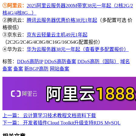
①阿里云：
2025阿里云服务器200M带宽38元一年起（2核2G/2
核4G/4核8G...）
②腾讯云：
腾讯云服务器优惠价格38元1年起
（多配置可选 价
格很低）
③京东云：
京东云轻量云主机49元1年起
（2C2G/2C4G/4C8G/8C16G/16C64G配置报价）
④华为云：
华为云服务器38元一年起（查看更多配置报价）
标签：
DDoS高防IP
DDoS高防备案
DDoS高防（国际）
域名
备案
备案
新BGP高防
网站备案
上一篇：
云计算学习技术教程文档资料下载
下一篇：
开发者插件Cloud Toolkit升级支持RDS MySQL