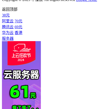
返回顶部
38元
阿里云
70元
腾讯云
69元
华为云
香港
服务器