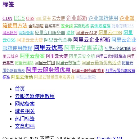
标签
ECS
企业邮箱
企业邮箱使用
企业邮
CDN
OSS
云大使
SSL证书
箱使用方法
安全组
实例规格族
全站加速
备案幕布
实例规格
对象存储OSS
轻量应用服务器
阿里云ACP
阿里云CDN
阿里
退款
消息队列
网站备案
阿里云企业邮箱
阿里云企业
云OSS
阿里云云大使
阿里云代金券
阿里云优惠
阿里云优惠活动
邮箱使用教程
阿
阿里云全站加速
阿里云备案
阿里云大使
阿里云安全组
里云域名
阿里云实例规格族
阿里
阿里云最新优惠活动
阿里云拼团
阿里云数据库
云幕布
阿里云建站
阿里云
阿里云服务器优惠
阿里云服务器拼团
服务器价格表
阿里云服务器收费
阿里云活动
阿里云轻量应用服务器
阿里云退款
标准
首页
云服务器使用教程
网站备案
域名相关
热门标签
文章归档
Copyright © 2023 不懂云 All Rights Reserved
Google XML