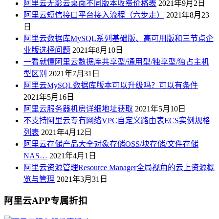
阿里云无影云桌面不同版本收费价格表
2021年9月2日
阿里云短信接口平台接入流程（六步走）
2021年8月23
日
阿里云数据库MySQL系列基础版、高可用版和三节点企
业版选择问题
2021年8月10日
一看就懂阿里云数据库共享型/通用型/独享型/独占主机
型区别
2021年7月31日
阿里云MySQL数据库版本可以升级吗？可以有条件
2021年5月16日
阿里云服务器机房详细地址获取
2021年5月10日
不支持阿里云专有网络VPC自定义路由表ECS实例规格
列表
2021年4月12日
阿里云存储产品大全对象存储OSS/块存储/文件存储
NAS…
2021年4月1日
阿里云资源管理Resource Manager全局视角的云上资源概
览与管理
2021年3月31日
阿里云APP专属折扣