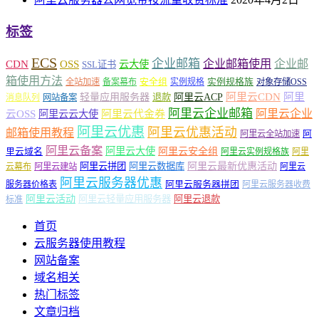
标签
ECS
企业邮箱
企业邮箱使用
企业邮
CDN
OSS
云大使
SSL证书
箱使用方法
安全组
实例规格族
全站加速
备案幕布
实例规格
对象存储OSS
轻量应用服务器
阿里云ACP
阿里云CDN
阿里
退款
消息队列
网站备案
阿里云企业邮箱
阿里云企业
云OSS
阿里云云大使
阿里云代金券
阿里云优惠
阿里云优惠活动
邮箱使用教程
阿
阿里云全站加速
阿里云备案
阿里云大使
阿里云安全组
里云域名
阿里云实例规格族
阿里
阿里云最新优惠活动
阿里云拼团
阿里云数据库
云幕布
阿里云建站
阿里云
阿里云服务器优惠
阿里云服务器拼团
服务器价格表
阿里云服务器收费
阿里云活动
阿里云轻量应用服务器
阿里云退款
标准
首页
云服务器使用教程
网站备案
域名相关
热门标签
文章归档