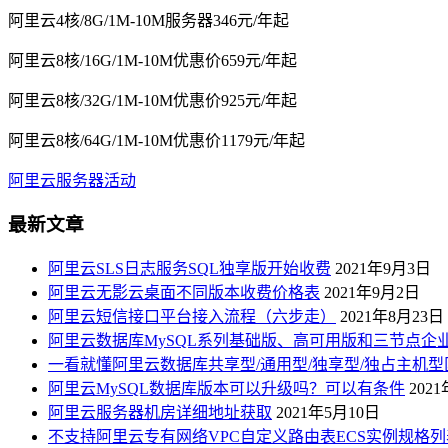
阿里云4核/8G/1M-10M服务器346元/年起
阿里云8核/16G/1M-10M优惠价659元/年起
阿里云8核/32G/1M-10M优惠价925元/年起
阿里云8核/64G/1M-10M优惠价1179元/年起
阿里云服务器活动
最新文章
阿里云SLS日志服务SQL独享版开始收费
2021年9月3日
阿里云无影云桌面不同版本收费价格表
2021年9月2日
阿里云短信接口平台接入流程（六步走）
2021年8月23日
阿里云数据库MySQL系列基础版、高可用版和三节点企
一看就懂阿里云数据库共享型/通用型/独享型/独占主机型
阿里云MySQL数据库版本可以升级吗？可以有条件
202
阿里云服务器机房详细地址获取
2021年5月10日
不支持阿里云专有网络VPC自定义路由表ECS实例规格列