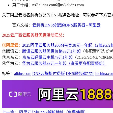
第二十组：ns7.alidns.com和ns8.alidns.com
关于阿里云域名解析分配的DNS服务器地址，可以参考下方官
官方文档：
云解析DNS分配的DNS服务器 - 阿里云
2025云厂商云服务器优惠活动汇总：
①阿里云：
2025阿里云服务器200M带宽38元一年起（2核2G/2核4
②腾讯云：
腾讯云服务器优惠价格38元1年起
（多配置可选 价
③京东云：
京东云轻量云主机49元1年起
（2C2G/2C4G/4C8G
④华为云：
华为云服务器38元一年起（查看更多配置报价）
标签：
alidns.com
DNS云解析付费版
DNS服务器地址
hichina.co
上一篇：
阿里云公共DNS解析地址（免费使用）