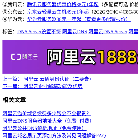
②腾讯云：
腾讯云服务器优惠价格38元1年起
（多配置可选 价
③京东云：
京东云轻量云主机49元1年起
（2C2G/2C4G/4C8G
④华为云：
华为云服务器38元一年起（查看更多配置报价）
标签：
DNS Server设置不符
阿里云DNS
阿里云DNS Server
阿
上一篇：
阿里云·云盾身份认证（二要素）
下一篇：
阿里云企业邮箱功能及优势
相关文章
阿里云溢价域名续费多少钱会不会很贵？
阿里云DNS服务器地址大全（免费+付费）
阿里云公共DNS解析地址（免费使用）
阿里云域名展示页添加方法及常见问题解答FAQ