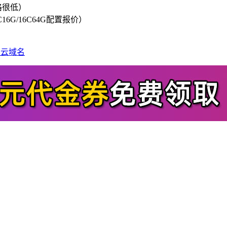
格很低）
/8C16G/16C64G配置报价）
里云域名