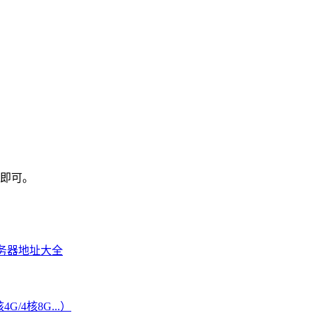
器即可。
务器地址大全
G/4核8G...）