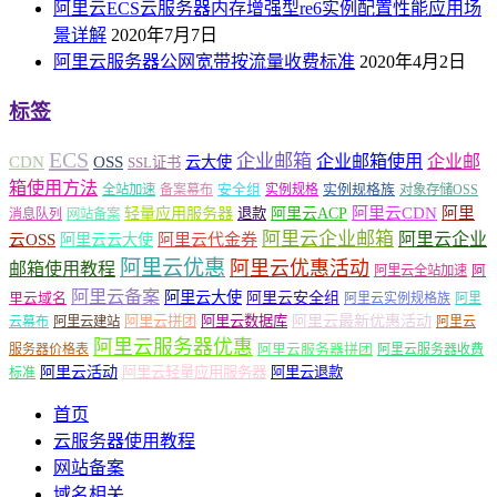
阿里云ECS云服务器内存增强型re6实例配置性能应用场
景详解
2020年7月7日
阿里云服务器公网宽带按流量收费标准
2020年4月2日
标签
ECS
企业邮箱
企业邮箱使用
企业邮
CDN
OSS
云大使
SSL证书
箱使用方法
安全组
实例规格族
全站加速
备案幕布
实例规格
对象存储OSS
轻量应用服务器
阿里云ACP
阿里云CDN
阿里
退款
消息队列
网站备案
阿里云企业邮箱
阿里云企业
云OSS
阿里云云大使
阿里云代金券
阿里云优惠
阿里云优惠活动
邮箱使用教程
阿
阿里云全站加速
阿里云备案
阿里云大使
阿里云安全组
里云域名
阿里云实例规格族
阿里
阿里云最新优惠活动
阿里云拼团
阿里云数据库
云幕布
阿里云建站
阿里云
阿里云服务器优惠
阿里云服务器拼团
服务器价格表
阿里云服务器收费
阿里云活动
阿里云轻量应用服务器
阿里云退款
标准
首页
云服务器使用教程
网站备案
域名相关