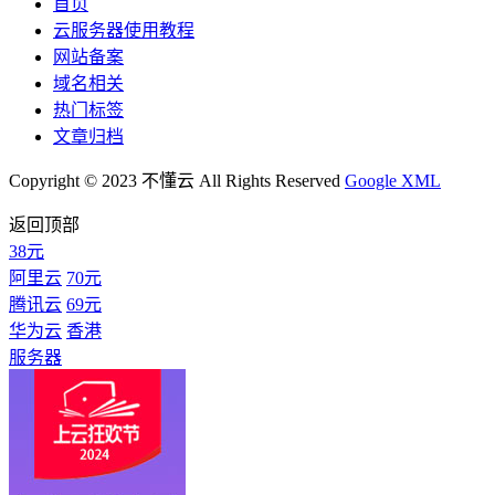
首页
云服务器使用教程
网站备案
域名相关
热门标签
文章归档
Copyright © 2023 不懂云 All Rights Reserved
Google XML
返回顶部
38元
阿里云
70元
腾讯云
69元
华为云
香港
服务器