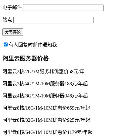
电子邮件
站点
有人回复时邮件通知我
阿里云服务器价格
阿里云2核/2G/5M服务器优惠价58元/年
阿里云2核/4G/1M-10M服务器188元/年起
阿里云4核/8G/1M-10M服务器346元/年起
阿里云8核/16G/1M-10M优惠价659元/年起
阿里云8核/32G/1M-10M优惠价925元/年起
阿里云8核/64G/1M-10M优惠价1179元/年起