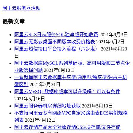
阿里云服务器活动
最新文章
阿里云SLS日志服务SQL独享版开始收费
2021年9月3日
阿里云无影云桌面不同版本收费价格表
2021年9月2日
阿里云短信接口平台接入流程（六步走）
2021年8月23
日
阿里云数据库MySQL系列基础版、高可用版和三节点企
业版选择问题
2021年8月10日
一看就懂阿里云数据库共享型/通用型/独享型/独占主机
型区别
2021年7月31日
阿里云MySQL数据库版本可以升级吗？可以有条件
2021年5月16日
阿里云服务器机房详细地址获取
2021年5月10日
不支持阿里云专有网络VPC自定义路由表ECS实例规格
列表
2021年4月12日
阿里云存储产品大全对象存储OSS/块存储/文件存储