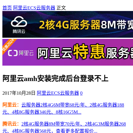
首页
阿里云ECS云服务器
正文
阿里云amh安装完成后台登录不上
2017年10月28日
阿里云ECS云服务器
0
阿里云：
云服务器2核4G6M带宽68元/年、2核4G服务器188
元、4核8G服务器346元、8核16G5M...
腾讯云：
2核4G服务器8M带宽70元/年、2核4G3M服务器268
元、4核8G服务器568元，查看更多配置报价...