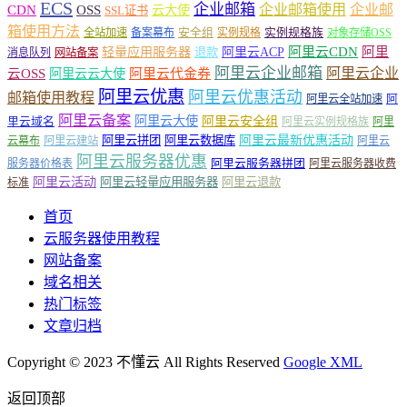
ECS
企业邮箱
企业邮箱使用
企业邮
CDN
OSS
云大使
SSL证书
箱使用方法
安全组
实例规格族
全站加速
备案幕布
实例规格
对象存储OSS
轻量应用服务器
阿里云ACP
阿里云CDN
阿里
退款
消息队列
网站备案
阿里云企业邮箱
阿里云企业
云OSS
阿里云云大使
阿里云代金券
阿里云优惠
阿里云优惠活动
邮箱使用教程
阿
阿里云全站加速
阿里云备案
阿里云大使
阿里云安全组
里云域名
阿里云实例规格族
阿里
阿里云最新优惠活动
阿里云拼团
阿里云数据库
云幕布
阿里云建站
阿里云
阿里云服务器优惠
阿里云服务器拼团
服务器价格表
阿里云服务器收费
阿里云活动
阿里云轻量应用服务器
阿里云退款
标准
首页
云服务器使用教程
网站备案
域名相关
热门标签
文章归档
Copyright © 2023 不懂云 All Rights Reserved
Google XML
返回顶部