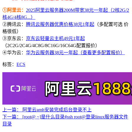
①阿里云：
2025阿里云服务器200M带宽38元一年起（2核2G/2
核4G/4核8G...）
②腾讯云：
腾讯云服务器优惠价格38元1年起
（多配置可选 价
格很低）
③京东云：
京东云轻量云主机49元1年起
（2C2G/2C4G/4C8G/8C16G/16C64G配置报价）
④华为云：
华为云服务器38元一年起（查看更多配置报价）
标签：
ECS
上一篇：
阿里云amh安装完成后台登录不上
下一篇：
[root@ ~]是什么目录#ssh root@登录linux服务器文件
目录