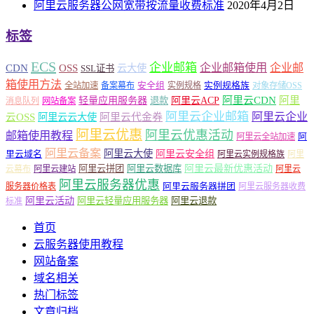
阿里云服务器公网宽带按流量收费标准
2020年4月2日
标签
ECS
企业邮箱
企业邮箱使用
企业邮
CDN
OSS
云大使
SSL证书
箱使用方法
安全组
实例规格族
全站加速
备案幕布
实例规格
对象存储OSS
轻量应用服务器
阿里云ACP
阿里云CDN
阿里
退款
消息队列
网站备案
阿里云企业邮箱
阿里云企业
云OSS
阿里云云大使
阿里云代金券
阿里云优惠
阿里云优惠活动
邮箱使用教程
阿
阿里云全站加速
阿里云备案
阿里云大使
阿里云安全组
里云域名
阿里云实例规格族
阿里
阿里云最新优惠活动
阿里云拼团
阿里云数据库
云幕布
阿里云建站
阿里云
阿里云服务器优惠
阿里云服务器拼团
服务器价格表
阿里云服务器收费
阿里云活动
阿里云轻量应用服务器
阿里云退款
标准
首页
云服务器使用教程
网站备案
域名相关
热门标签
文章归档