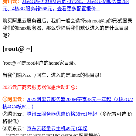
腾讯云：
2核4G服务器8M带宽70元/年、2核4G3M服务器268
元、4核8G服务器568元，查看更多配置报价...
购买阿里云服务器后，我们一般会选择ssh root@ip的形式登录
我们的linux服务器，那么登陆后我们默认进入的是什么目录
呢？
[root@ ~]
[root@ ~]是root用户的home家目录。
当我们输入
回车，进入的是linux的根目录！
cd /
2025云厂商云服务器优惠活动汇总：
①阿里云：
2025阿里云服务器200M带宽38元一年起（2核2G/2
核4G/4核8G...）
②腾讯云：
腾讯云服务器优惠价格38元1年起
（多配置可选 价
格很低）
③京东云：
京东云轻量云主机49元1年起
（2C2G/2C4G/4C8G/8C16G/16C64G配置报价）