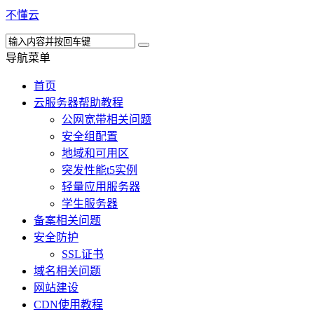
不懂云
导航菜单
首页
云服务器帮助教程
公网宽带相关问题
安全组配置
地域和可用区
突发性能t5实例
轻量应用服务器
学生服务器
备案相关问题
安全防护
SSL证书
域名相关问题
网站建设
CDN使用教程