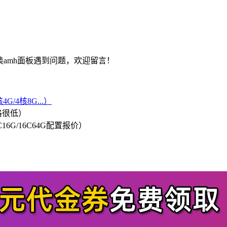
了。安装amh面板遇到问题，欢迎留言！
G/4核8G...）
格很低）
/8C16G/16C64G配置报价）