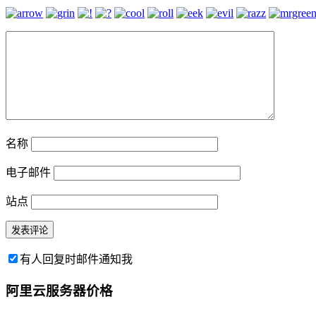
名称
电子邮件
站点
有人回复时邮件通知我
阿里云服务器价格