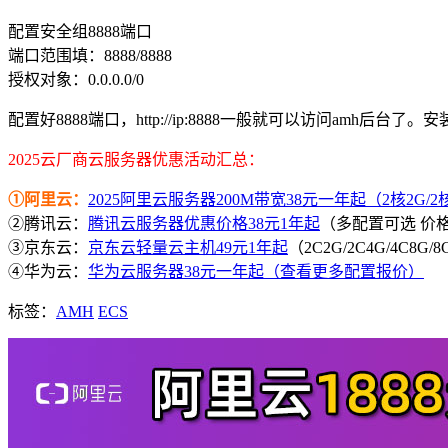
配置安全组8888端口
端口范围填：8888/8888
授权对象：0.0.0.0/0
配置好8888端口，http://ip:8888一般就可以访问amh后台
2025云厂商云服务器优惠活动汇总：
①阿里云：
2025阿里云服务器200M带宽38元一年起（2核2G/2核4
②腾讯云：
腾讯云服务器优惠价格38元1年起
（多配置可选 价
③京东云：
京东云轻量云主机49元1年起
（2C2G/2C4G/4C8G
④华为云：
华为云服务器38元一年起（查看更多配置报价）
标签：
AMH
ECS