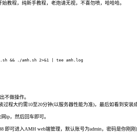
面开始教程，纯新手教程，老炮请无视，不喜勿喷，哈哈哈。
h.sh && ./amh.sh 2>&1 | tee amh.log
退出不做操作。
安装过程大约需10至20分钟(以服务器性能为准)，最后如看到安
网ip，然后回车即可。
888 即可进入AMH web端管理，默认账号为admin，密码是你