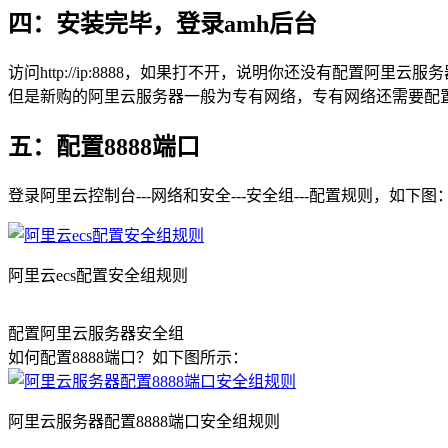
四：安装完毕，登录amh后台
访问http://ip:8888，如果打不开，说明你还没有配置阿里云
但是新购的阿里云服务器一般为专有网络，专有网络还需要配
五：配置8888端口
登录阿里云控制台---网络和安全---安全组---配置规则，如下图
阿里云ecs配置安全组规则
配置阿里云服务器安全组
如何配置8888端口？如下图所示：
阿里云服务器配置8888端口安全组规则