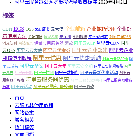
阿里云服务器公网宽带按流量收费标准
2020年4月2日
标签
ECS
企业邮箱
企业邮箱使用
企业邮
CDN
OSS
云大使
SSL证书
箱使用方法
安全组
实例规格族
全站加速
备案幕布
实例规格
对象存储OSS
轻量应用服务器
阿里云ACP
阿里云CDN
阿里
退款
消息队列
网站备案
阿里云企业邮箱
阿里云企业
云OSS
阿里云云大使
阿里云代金券
阿里云优惠
阿里云优惠活动
邮箱使用教程
阿
阿里云全站加速
阿里云备案
阿里云大使
阿里云安全组
里云域名
阿里云实例规格族
阿里
阿里云最新优惠活动
阿里云拼团
阿里云数据库
云幕布
阿里云建站
阿里云
阿里云服务器优惠
阿里云服务器拼团
服务器价格表
阿里云服务器收费
阿里云活动
阿里云轻量应用服务器
阿里云退款
标准
首页
云服务器使用教程
网站备案
域名相关
热门标签
文章归档