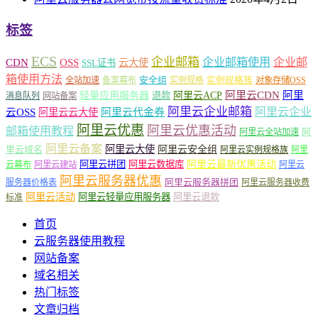
标签
ECS
企业邮箱
企业邮箱使用
企业邮
CDN
OSS
云大使
SSL证书
箱使用方法
安全组
实例规格族
全站加速
备案幕布
实例规格
对象存储OSS
轻量应用服务器
阿里云ACP
阿里云CDN
阿里
退款
消息队列
网站备案
阿里云企业邮箱
阿里云企业
云OSS
阿里云云大使
阿里云代金券
阿里云优惠
阿里云优惠活动
邮箱使用教程
阿
阿里云全站加速
阿里云备案
阿里云大使
阿里云安全组
里云域名
阿里云实例规格族
阿里
阿里云最新优惠活动
阿里云拼团
阿里云数据库
云幕布
阿里云建站
阿里云
阿里云服务器优惠
阿里云服务器拼团
服务器价格表
阿里云服务器收费
阿里云活动
阿里云轻量应用服务器
阿里云退款
标准
首页
云服务器使用教程
网站备案
域名相关
热门标签
文章归档