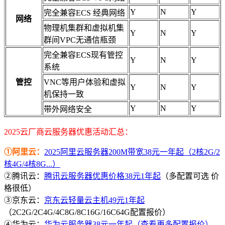
Y
N
Y
完全兼容ECS 经典网络
网络
物理机集群和虚拟机集
Y
N
Y
群间VPC无通信瓶颈
完全兼容ECS现有管控
Y
N
Y
系统
管控
VNC等用户体验和虚拟
Y
N
Y
机保持一致
Y
N
Y
带外网络安全
2025云厂商云服务器优惠活动汇总：
①阿里云：
2025阿里云服务器200M带宽38元一年起（2核2G/2
核4G/4核8G...）
②腾讯云：
腾讯云服务器优惠价格38元1年起
（多配置可选 价
格很低）
③京东云：
京东云轻量云主机49元1年起
（2C2G/2C4G/4C8G/8C16G/16C64G配置报价）
④华为云：
华为云服务器38元一年起（查看更多配置报价）