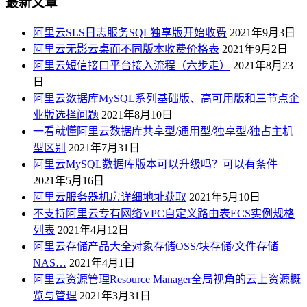
最新文章
阿里云SLS日志服务SQL独享版开始收费
2021年9月3日
阿里云无影云桌面不同版本收费价格表
2021年9月2日
阿里云短信接口平台接入流程（六步走）
2021年8月23
日
阿里云数据库MySQL系列基础版、高可用版和三节点企
业版选择问题
2021年8月10日
一看就懂阿里云数据库共享型/通用型/独享型/独占主机
型区别
2021年7月31日
阿里云MySQL数据库版本可以升级吗？可以有条件
2021年5月16日
阿里云服务器机房详细地址获取
2021年5月10日
不支持阿里云专有网络VPC自定义路由表ECS实例规格
列表
2021年4月12日
阿里云存储产品大全对象存储OSS/块存储/文件存储
NAS…
2021年4月1日
阿里云资源管理Resource Manager全局视角的云上资源概
览与管理
2021年3月31日