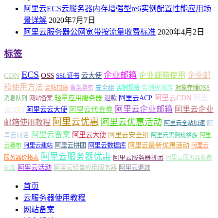
阿里云ECS云服务器内存增强型re6实例配置性能应用场
景详解
2020年7月7日
阿里云服务器公网宽带按流量收费标准
2020年4月2日
标签
ECS
企业邮箱
企业邮箱使用
企业邮
CDN
OSS
云大使
SSL证书
箱使用方法
安全组
实例规格族
全站加速
备案幕布
实例规格
对象存储OSS
轻量应用服务器
阿里云ACP
阿里云CDN
阿里
退款
消息队列
网站备案
阿里云企业邮箱
阿里云企业
云OSS
阿里云云大使
阿里云代金券
阿里云优惠
阿里云优惠活动
邮箱使用教程
阿
阿里云全站加速
阿里云备案
阿里云大使
阿里云安全组
里云域名
阿里云实例规格族
阿里
阿里云最新优惠活动
阿里云拼团
阿里云数据库
云幕布
阿里云建站
阿里云
阿里云服务器优惠
阿里云服务器拼团
服务器价格表
阿里云服务器收费
阿里云活动
阿里云轻量应用服务器
阿里云退款
标准
首页
云服务器使用教程
网站备案