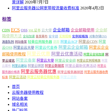
景详解
2020年7月7日
阿里云服务器公网宽带按流量收费标准
2020年4月2日
标签
ECS
企业邮箱
企业邮箱使用
企业邮
CDN
OSS
云大使
SSL证书
箱使用方法
安全组
实例规格族
全站加速
备案幕布
实例规格
对象存储OSS
轻量应用服务器
阿里云ACP
阿里云CDN
阿里
退款
消息队列
网站备案
阿里云企业邮箱
阿里云企业
云OSS
阿里云云大使
阿里云代金券
阿里云优惠
阿里云优惠活动
邮箱使用教程
阿
阿里云全站加速
阿里云备案
阿里云大使
阿里云安全组
里云域名
阿里云实例规格族
阿里
阿里云最新优惠活动
阿里云拼团
阿里云数据库
云幕布
阿里云建站
阿里云
阿里云服务器优惠
阿里云服务器拼团
服务器价格表
阿里云服务器收费
阿里云活动
阿里云轻量应用服务器
阿里云退款
标准
首页
云服务器使用教程
网站备案
域名相关
热门标签