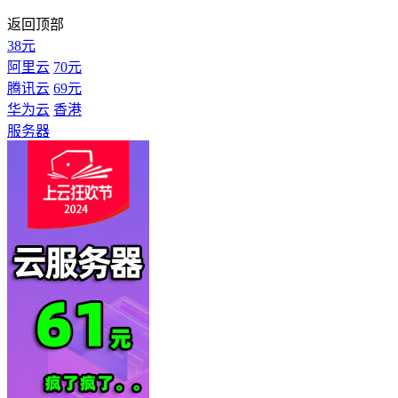
返回顶部
38元
阿里云
70元
腾讯云
69元
华为云
香港
服务器