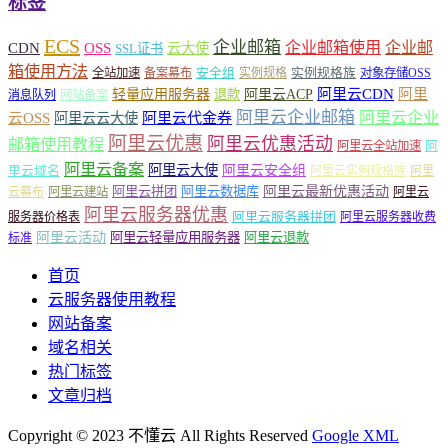
标签
ECS
企业邮箱
企业邮箱使用
企业邮
CDN
OSS
云大使
SSL证书
箱使用方法
安全组
实例规格族
全站加速
备案幕布
实例规格
对象存储OSS
轻量应用服务器
阿里云ACP
阿里云CDN
阿里
退款
消息队列
网站备案
阿里云企业邮箱
阿里云企业
云OSS
阿里云云大使
阿里云代金券
阿里云优惠
阿里云优惠活动
邮箱使用教程
阿
阿里云全站加速
阿里云备案
阿里云大使
阿里云安全组
里云域名
阿里云实例规格族
阿里
阿里云最新优惠活动
阿里云拼团
阿里云数据库
云幕布
阿里云建站
阿里云
阿里云服务器优惠
阿里云服务器拼团
服务器价格表
阿里云服务器收费
阿里云活动
阿里云轻量应用服务器
阿里云退款
标准
首页
云服务器使用教程
网站备案
域名相关
热门标签
文章归档
Copyright © 2023 不懂云 All Rights Reserved
Google XML