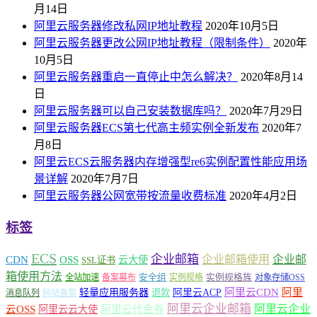
月14日
阿里云服务器修改私网IP地址教程
2020年10月5日
阿里云服务器更改公网IP地址教程（限制条件）
2020年
10月5日
阿里云服务器重启一直停止中怎么解决？
2020年8月14
日
阿里云服务器可以自己安装数据库吗？
2020年7月29日
阿里云服务器ECS第七代高主频实例全新发布
2020年7
月8日
阿里云ECS云服务器内存增强型re6实例配置性能应用场
景详解
2020年7月7日
阿里云服务器公网宽带按流量收费标准
2020年4月2日
标签
ECS
企业邮箱
企业邮箱使用
企业邮
CDN
OSS
云大使
SSL证书
箱使用方法
安全组
实例规格族
全站加速
备案幕布
实例规格
对象存储OSS
轻量应用服务器
阿里云ACP
阿里云CDN
阿里
退款
消息队列
网站备案
阿里云企业邮箱
阿里云企业
云OSS
阿里云云大使
阿里云代金券