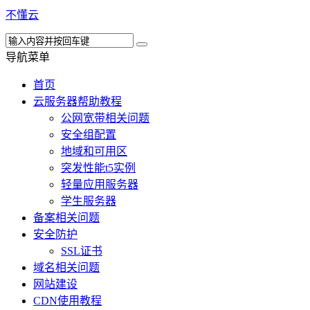
不懂云
导航菜单
首页
云服务器帮助教程
公网宽带相关问题
安全组配置
地域和可用区
突发性能t5实例
轻量应用服务器
学生服务器
备案相关问题
安全防护
SSL证书
域名相关问题
网站建设
CDN使用教程