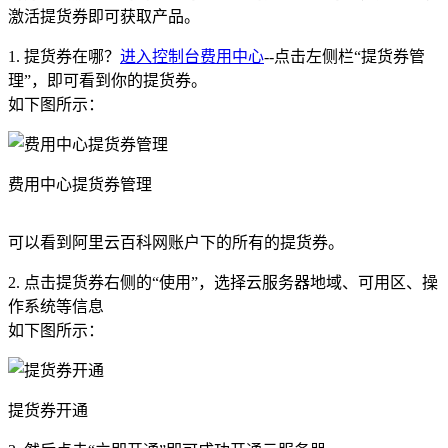
激活提货券即可获取产品。
1. 提货券在哪？
进入控制台费用中心
--点击左侧栏“提货券管
理”，即可看到你的提货券。
如下图所示：
费用中心提货券管理
可以看到阿里云百科网账户下的所有的提货券。
2. 点击提货券右侧的“使用”，选择云服务器地域、可用区、操
作系统等信息
如下图所示：
提货券开通