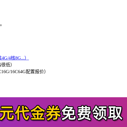
会。
G/4核8G...）
格很低）
/8C16G/16C64G配置报价）