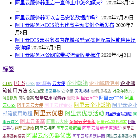
阿里云服务器重启一直停止中怎么解决？
2020年8月14
日
阿里云服务器可以自己安装数据库吗？
2020年7月29日
阿里云服务器ECS第七代高主频实例全新发布
2020年7
月8日
阿里云ECS云服务器内存增强型re6实例配置性能应用场
景详解
2020年7月7日
阿里云服务器公网宽带按流量收费标准
2020年4月2日
标签
ECS
企业邮箱
企业邮箱使用
企业邮
CDN
OSS
云大使
SSL证书
箱使用方法
安全组
实例规格族
全站加速
备案幕布
实例规格
对象存储OSS
轻量应用服务器
阿里云ACP
阿里云CDN
阿里
退款
消息队列
网站备案
阿里云企业邮箱
阿里云企业
云OSS
阿里云云大使
阿里云代金券
阿里云优惠
阿里云优惠活动
邮箱使用教程
阿
阿里云全站加速
阿里云备案
阿里云大使
阿里云安全组
里云域名
阿里云实例规格族
阿里
阿里云最新优惠活动
阿里云拼团
阿里云数据库
云幕布
阿里云建站
阿里云
阿里云服务器优惠
阿里云服务器拼团
服务器价格表
阿里云服务器收费