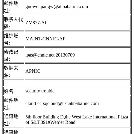
邮件地
guowei.pangw@alibaba-inc.com
址:
联系人代
ZM877-AP
码:
维护账
MAINT-CNNIC-AP
号:
修改记
ipas@cnnic.net 20130709
录:
数据来
APNIC
源:
security trouble
姓名:
邮件地
cloud-cc-sqcloud@list.alibaba-inc.com
址:
通讯地
5th,floor,Building D,the West Lake International Plaza
of S&T,391#Wen’er Road
址:
通讯地