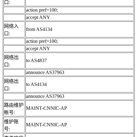
口:
action pref=100;
accept ANY
网络入
from AS4134
口:
action pref=100;
accept ANY
网络出
to AS4837
口:
announce AS37963
网络出
to AS4134
口:
announce AS37963
路由维护
MAINT-CNNIC-AP
帐号:
维护账
MAINT-CNNIC-AP
号: