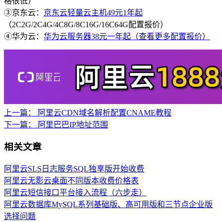
格很低）
③京东云：
京东云轻量云主机49元1年起
（2C2G/2C4G/4C8G/8C16G/16C64G配置报价）
④华为云：
华为云服务器38元一年起（查看更多配置报价）
上一篇：
阿里云CDN域名解析配置CNAME教程
下一篇：
阿里巴巴IP地址范围
相关文章
阿里云SLS日志服务SQL独享版开始收费
阿里云无影云桌面不同版本收费价格表
阿里云短信接口平台接入流程（六步走）
阿里云数据库MySQL系列基础版、高可用版和三节点企业版
选择问题