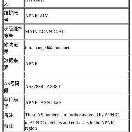
人:
维护账
APNIC-HM
号:
次级维护
MAINT-CNNIC-AP
帐号:
修改记
hm-changed@apnic.net
录:
数据来
APNIC
源:
AS号码
AS37888 - AS38911
段:
单位描
APNIC ASN block
述:
These AS numbers are further assigned by APNIC
备注:
to APNIC members and end-users in the APNIC
备注:
region