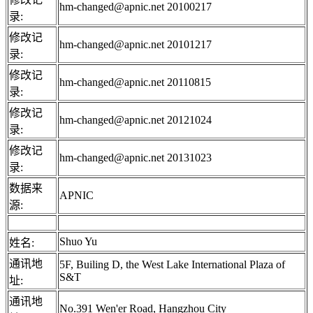
hm-changed@apnic.net 20100217
录:
修改记
hm-changed@apnic.net 20101217
录:
修改记
hm-changed@apnic.net 20110815
录:
修改记
hm-changed@apnic.net 20121024
录:
修改记
hm-changed@apnic.net 20131023
录:
数据来
APNIC
源:
Shuo Yu
姓名:
通讯地
5F, Builing D, the West Lake International Plaza of
S&T
址:
通讯地
No.391 Wen'er Road, Hangzhou City