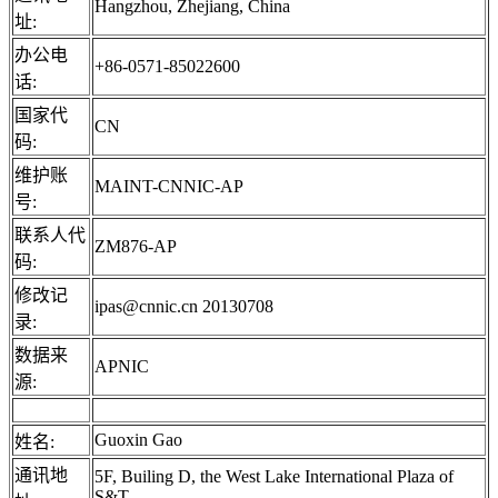
Hangzhou, Zhejiang, China
址:
办公电
+86-0571-85022600
话:
国家代
CN
码:
维护账
MAINT-CNNIC-AP
号:
联系人代
ZM876-AP
码:
修改记
ipas@cnnic.cn 20130708
录:
数据来
APNIC
源:
Guoxin Gao
姓名:
通讯地
5F, Builing D, the West Lake International Plaza of
S&T