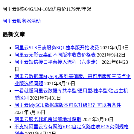
阿里云8核/64G/1M-10M优惠价1179元/年起
阿里云服务器活动
最新文章
阿里云SLS日志服务SQL独享版开始收费
2021年9月3日
阿里云无影云桌面不同版本收费价格表
2021年9月2日
阿里云短信接口平台接入流程（六步走）
2021年8月23
日
阿里云数据库MySQL系列基础版、高可用版和三节点企
业版选择问题
2021年8月10日
一看就懂阿里云数据库共享型/通用型/独享型/独占主机
型区别
2021年7月31日
阿里云MySQL数据库版本可以升级吗？可以有条件
2021年5月16日
阿里云服务器机房详细地址获取
2021年5月10日
不支持阿里云专有网络VPC自定义路由表ECS实例规格
列表
2021年4月12日