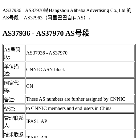
AS37936 - AS37970是Hangzhou Alibaba Advertising Co.,Ltd.的
AS号段，AS37963（阿里巴巴自有AS）。
AS37936 - AS37970 AS号段
AS号码
AS37936 - AS37970
段:
单位描
CNNIC ASN block
述:
国家代
CN
码:
These AS numbers are further assigned by CNNIC
备注:
to CNNIC members and end-users in China
备注:
管理联系
IPAS1-AP
人:
技术联系
IPAS1-AP